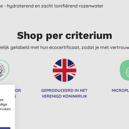
e - hydraterend en zacht tonifiërend rozenwater
Shop per criterium
delijk gelabeld met hun ecocertificaat, zodat je met vertro
EERD DOOR
GEPRODUCEERD IN HET
MICROPL
OCIATION
VERENIGD KONINKRIJK
ze
ldige
bruiken