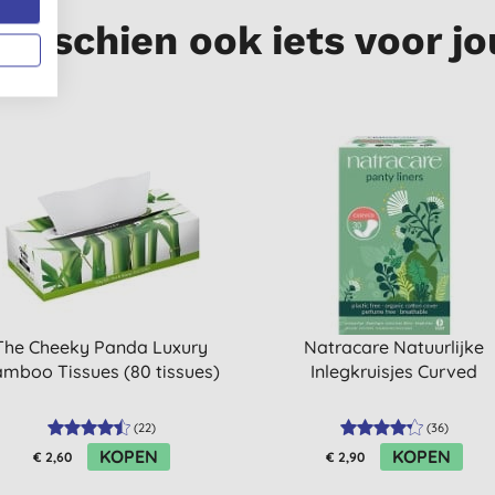
Misschien ook iets voor jo
The Cheeky Panda Luxury
Natracare Natuurlijke
mboo Tissues (80 tissues)
Inlegkruisjes Curved
(
22
)
(
36
)
KOPEN
KOPEN
€ 2,60
€ 2,90