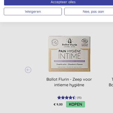
Accepteer alles
Weigeren
Nee, pas aan
Ballot Flurin - Zeep voor
intieme hygiëne
Ba
(
15
)
KOPEN
€ 9,00