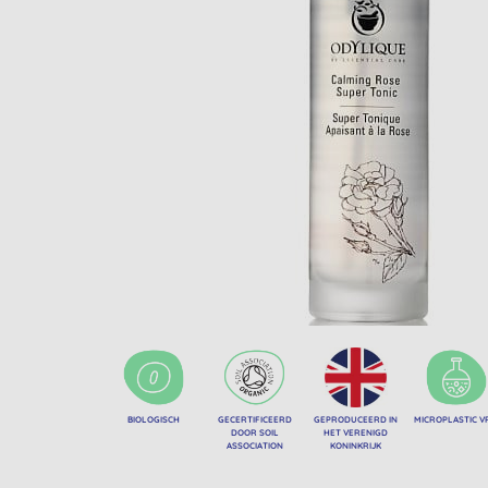
BIOLOGISCH
GECERTIFICEERD
GEPRODUCEERD IN
MICROPLASTIC V
DOOR SOIL
HET VERENIGD
ASSOCIATION
KONINKRIJK