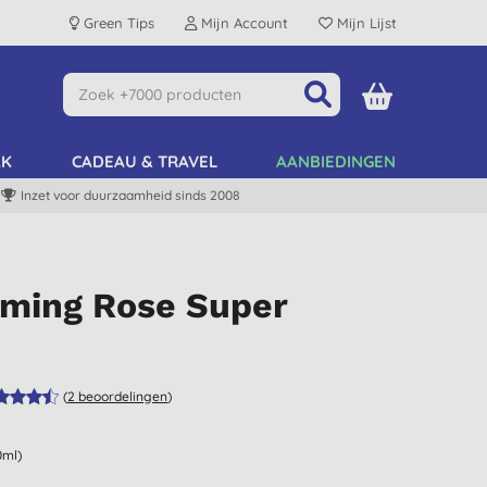
Green Tips
Mijn Account
Mijn Lijst
AK
CADEAU & TRAVEL
AANBIEDINGEN
Inzet voor duurzaamheid sinds 2008
lming Rose Super
(
2
beoordelingen
)
0ml)