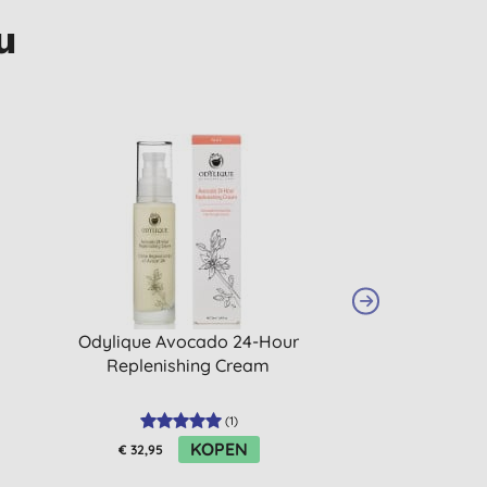
u
Odylique Avocado 24-Hour
Odylique Tim
Replenishing Cream
Moistu
(
1
)
KOPEN
€ 32,95
€ 32,95