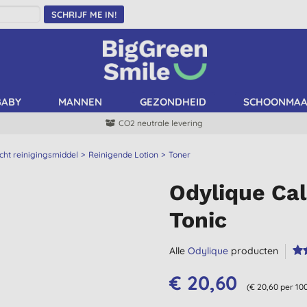
SCHRIJF ME IN!
BABY
MANNEN
GEZONDHEID
SCHOONMA
CO2 neutrale levering
cht reinigingsmiddel
Reinigende Lotion
Toner
Odylique Ca
Tonic
Alle
Odylique
producten
€ 20,60
(€ 20,60 per 10