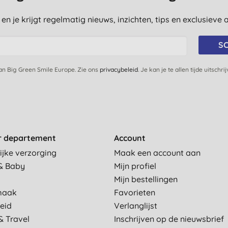
st en je krijgt regelmatig nieuws, inzichten, tips en exclusiev
SC
van Big Green Smile Europe. Zie ons
privacybeleid
. Je kan je te allen tijde uitschri
r departement
Account
ijke verzorging
Maak een account aan
& Baby
Mijn profiel
Mijn bestellingen
maak
Favorieten
eid
Verlanglijst
& Travel
Inschrijven op de nieuwsbrief