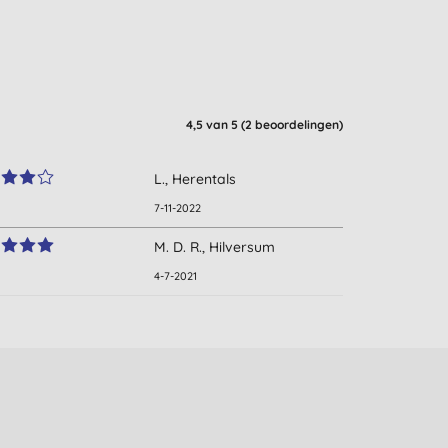
4,5
van 5 (
2
beoordelingen
)
L., Herentals
7-11-2022
M. D. R., Hilversum
4-7-2021