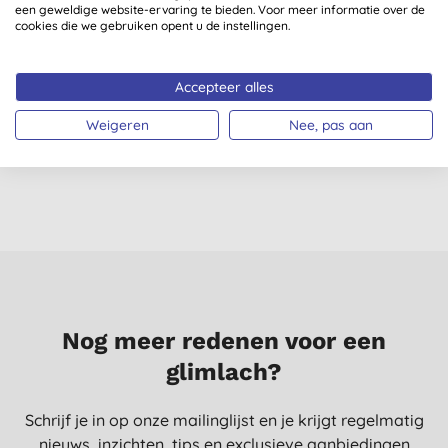
een geweldige website-ervaring te bieden. Voor meer informatie over de
cookies die we gebruiken opent u de instellingen.
Attitude Oceanly
Odylique Organic
Accepteer alles
PHYTO-CLEANSE
Repair Lotion 75ml
Solid Gezichtsscrub
Weigeren
Nee, pas aan
€ 19,99
KOPEN
€ 18,55
KOPEN
Nog meer redenen voor een
glimlach?
Schrijf je in op onze mailinglijst en je krijgt regelmatig
nieuws, inzichten, tips en exclusieve aanbiedingen