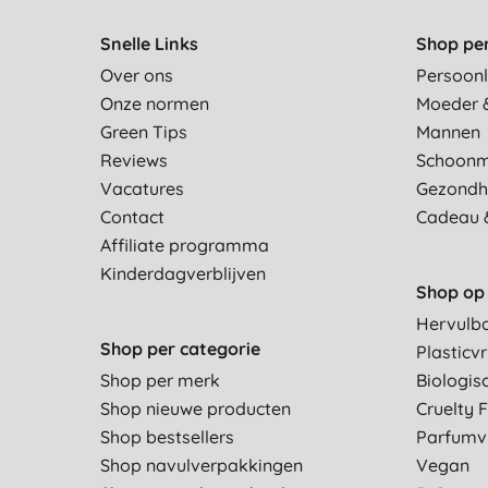
Snelle Links
Shop pe
Over ons
Persoonl
Onze normen
Moeder 
Green Tips
Mannen
Reviews
Schoon
Vacatures
Gezondh
Contact
Cadeau 
Affiliate programma
Kinderdagverblijven
Shop op 
Hervulb
Shop per categorie
Plasticvr
Shop per merk
Biologis
Shop nieuwe producten
Cruelty 
Shop bestsellers
Parfumvr
Shop navulverpakkingen
Vegan