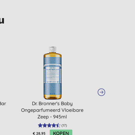
u
Bar
Dr. Bronner's Baby
Q+A Dagelijk
Ongeparfumeerd Vloeibare
Niacin
Zeep - 945ml
(
17
)
KOPEN
€ 28,95
€ 10,99