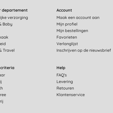
r departement
Account
ijke verzorging
Maak een account aan
& Baby
Mijn profiel
Mijn bestellingen
maak
Favorieten
eid
Verlanglijst
& Travel
Inschrijven op de nieuwsbrief
criteria
Help
aar
FAQ's
ij
Levering
ch
Retouren
Free
Klantenservice
ij