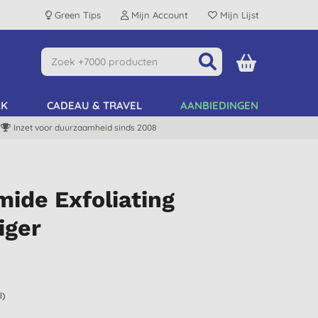
Green Tips
Mijn Account
Mijn Lijst
AK
CADEAU & TRAVEL
AANBIEDINGEN
Inzet voor duurzaamheid sinds 2008
ide Exfoliating
iger
l)