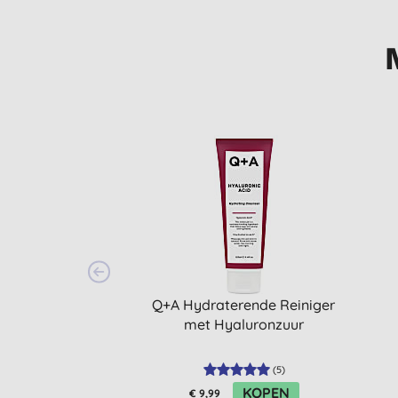
Q+A Hydraterende Reiniger
met Hyaluronzuur
(
5
)
KOPEN
€ 9,99