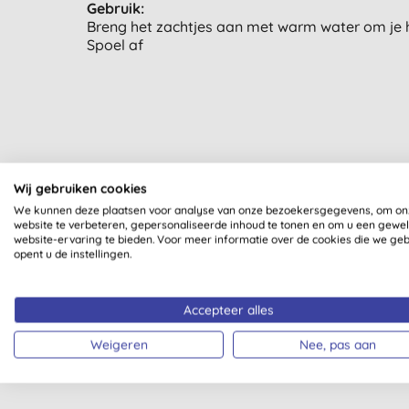
Gebruik:
Breng het zachtjes aan met warm water om je hu
Spoel af
Al onze producten zijn dui
Wij gebruiken cookies
We kunnen deze plaatsen voor analyse van onze bezoekersgegevens, om on
website te verbeteren, gepersonaliseerde inhoud te tonen en om u een gewe
website-ervaring te bieden. Voor meer informatie over de cookies die we ge
opent u de instellingen.
Accepteer alles
ZONDER PARFUM
Weigeren
Nee, pas aan