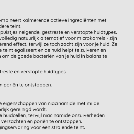
combineert kalmerende actieve ingrediënten met
ere teint.
 puistjes neigende, gestreste en verstopte huidtypes.
lledig natuurlijk alternatief voor microkorrels - zijn
end effect, terwijl ze toch zacht zijn voor je huid. Ze
eint egaliseert en de huid helpt te zuiveren en
n om de goede bacteriën van je huid in balans te
treste en verstopte huidtypes.
en poriën te ontstoppen.
e eigenschappen van niacinamide met milde
rlijk gereinigd wordt.
e huidcellen, terwijl niacinamide onzuiverheden
te verzachten en poriën te ontstoppen.
gingservaring voor een stralende teint.