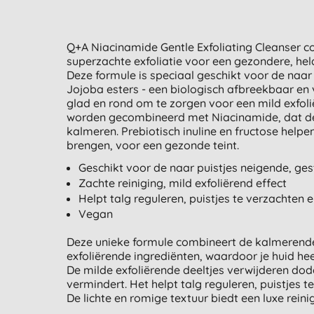
Q+A Niacinamide Gentle Exfoliating Cleanser 
superzachte exfoliatie voor een gezondere, held
Deze formule is speciaal geschikt voor de naar
Jojoba esters - een biologisch afbreekbaar en vo
glad en rond om te zorgen voor een mild exfoliër
worden gecombineerd met Niacinamide, dat de t
kalmeren. Prebiotisch inuline en fructose helpe
brengen, voor een gezonde teint.
Geschikt voor de naar puistjes neigende, ges
Zachte reiniging,
mild exfoliërend effect
Helpt talg reguleren, puistjes te verzachten 
Vegan
Deze unieke formule combineert de kalmerend
exfoliërende ingrediënten, waardoor je huid hee
De milde exfoliërende deeltjes verwijderen dod
vermindert. Het helpt talg reguleren, puistjes 
De lichte en romige textuur biedt een luxe reini