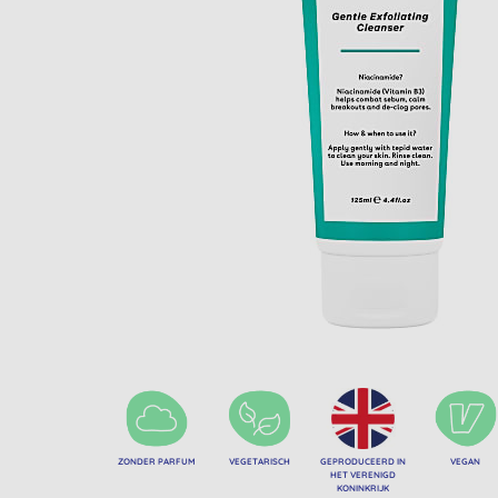
ZONDER PARFUM
VEGETARISCH
GEPRODUCEERD IN
VEGAN
HET VERENIGD
KONINKRIJK