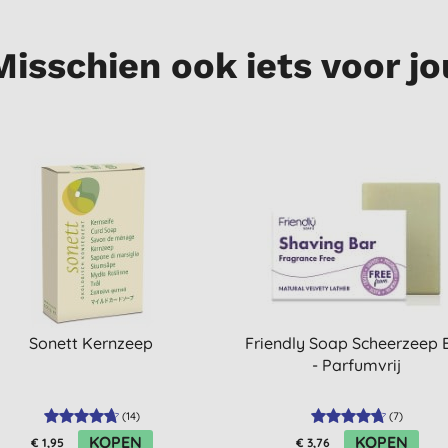
Misschien ook iets voor jo
Sonett Kernzeep
Friendly Soap Scheerzeep 
- Parfumvrij
(
14
)
(
7
)
KOPEN
KOPEN
€ 1,95
€ 3,76