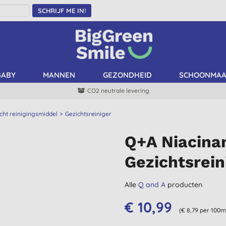
SCHRIJF ME IN!
BABY
MANNEN
GEZONDHEID
SCHOONMA
CO2 neutrale levering
cht reinigingsmiddel
Gezichtsreiniger
Q+A Niacinam
Gezichtsrein
Alle
Q and A
producten
€ 10,99
(€ 8,79 per 100m