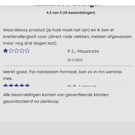
Klantbeoordelingen
4,3
van 5 (
16
beoordelingen
)
Waardeloos product (je huid moet nat zijn) en ik ben er
knetterallergisch voor (direct rode vlekken, meteen afgewassen
maar nog drie dagen last)
P. C., Maastricht
10-3-2025
Werkt goed. Fijn handzaam formaat, kan zo in mn werktas
mee.
M. B., Leersum
Alle beoordelingen komen van geverifieerde klanten
16-9-2023
gecontacteerd na aankoop.
Ik vind het een fijn product en ik zweet en ruik er zeker minder
door. Ik denk wel dat het beter werkt als je eerst je oksels wast
voordat je de stick gebruikt. Als je de stick goed laat uitdrogen
kan hij volgens mij wel maanden vooruit!
M., Sint Nicolaasga