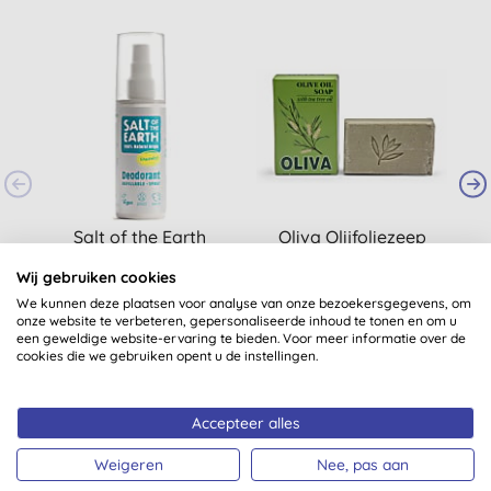
S
Salt of the Earth
Oliva Olijfoliezeep
Natural Crystal
met Tea Tree
Wij gebruiken cookies
Unscented Deodorant
(
26
)
We kunnen deze plaatsen voor analyse van onze bezoekersgegevens, om
Spray 100 ml
€ 7,20
KOPEN
€ 2,53
KOPEN
onze website te verbeteren, gepersonaliseerde inhoud te tonen en om u
een geweldige website-ervaring te bieden. Voor meer informatie over de
cookies die we gebruiken opent u de instellingen.
Accepteer alles
Weigeren
Nee, pas aan