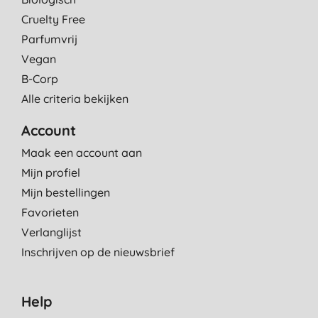
9-7-2014
Cruelty Free
het is even wennen, maar tot dusver tevreden
Parfumvrij
V., Marknesse
Vegan
27-6-2014
B-Corp
De bekende classic maar dan in handig reisformaat.
Alle criteria bekijken
D. S., Epe
Account
23-5-2014
Maak een account aan
super
Mijn profiel
P., Bilzen
Mijn bestellingen
18-4-2014
Favorieten
Prima producten!
Verlanglijst
R. V. D., Delfgauw
Inschrijven op de nieuwsbrief
12-9-2013
Help