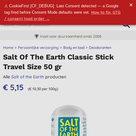
✕
⚠ CookieFirst [CF_DEBUG]: Late Consent detected — a Google
How to fix: GTG
tag fired before Consent Mode defaults were set.
/ consent load order →
Inzet voor duurzaamheid sinds 2008
Home
Persoonlijke verzorging
Body en bad
Deodoranten
Salt Of The Earth Classic Stick
Travel Size 50 gr
Alle
Salt of the Earth
producten
€ 5,15
(€ 10,30 per 100g)