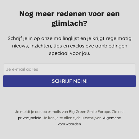
6-8-2021
Nog meer redenen voor een
Het werkt fantastisch!
glimlach?
M. L., Den Bosch
Schrijf je in op onze mailinglijst en je krijgt regelmatig
24-5-2019
nieuws, inzichten, tips en exclusieve aanbiedingen
Werkt wel maar is niet handig dat je hem zelf altijd ergens moet
speciaal voor jou.
nat kunnen maken.
E. V. C., Vilvoorde
29-4-2019
SCHRIJF ME IN!
Product doet wat het moet doen. Denk niet dat ik abnormaal
veel zweet, maar ik merk wel dat het langer 'droog' blijft.
S. E., Overpelt
26-2-2019
Je meldt je aan op e-mails van Big Green Smile Europe. Zie ons
privacybeleid
. Je kan je te allen tijde uitschrijven.
Algemene
Jullie bieden en ruime keuze aan natuurlijke producten voor een
voorwaarden
.
mooie prijs
G. D. G., Bleiwijk