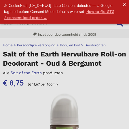
✕
⚠ CookieFirst [CF_DEBUG]: Late Consent detected — a Google
How to fix: GTG
tag fired before Consent Mode defaults were set.
/ consent load order →
Inzet voor duurzaamheid sinds 2008
Home
Persoonlijke verzorging
Body en bad
Deodoranten
Salt of the Earth Hervulbare Roll-on
Deodorant - Oud & Bergamot
Alle
Salt of the Earth
producten
€ 8,75
(€ 11,67 per 100ml)