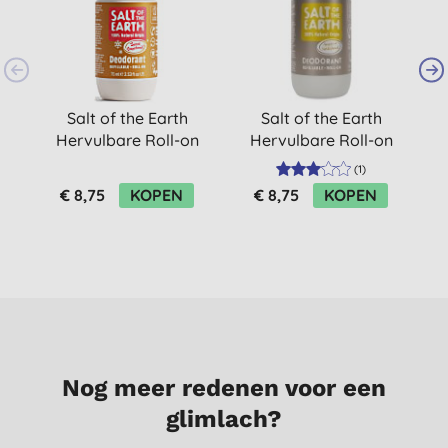
Salt of the Earth
Salt of the Earth
Hervulbare Roll-on
Hervulbare Roll-on
Deodorant - Spiced
Deodorant - Amber &
D
(
1
)
Gingerbread
Sandelhout
€ 8,75
KOPEN
€ 8,75
KOPEN
Nog meer redenen voor een
glimlach?