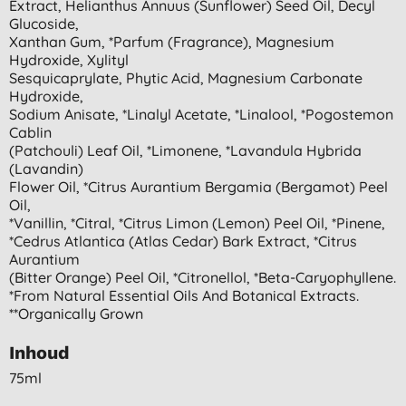
Extract, Helianthus Annuus (sunflower) Seed Oil, Decyl
Glucoside,
Xanthan Gum, *parfum (fragrance), Magnesium
Hydroxide, Xylityl
Sesquicaprylate, Phytic Acid, Magnesium Carbonate
Hydroxide,
Sodium Anisate, *linalyl Acetate, *linalool, *pogostemon
Cablin
(patchouli) Leaf Oil, *limonene, *lavandula Hybrida
(lavandin)
Flower Oil, *citrus Aurantium Bergamia (bergamot) Peel
Oil,
*vanillin, *citral, *citrus Limon (lemon) Peel Oil, *pinene,
*cedrus Atlantica (atlas Cedar) Bark Extract, *citrus
Aurantium
(bitter Orange) Peel Oil, *citronellol, *beta-Caryophyllene.
*from Natural Essential Oils And Botanical Extracts.
**organically Grown
Inhoud
75ml