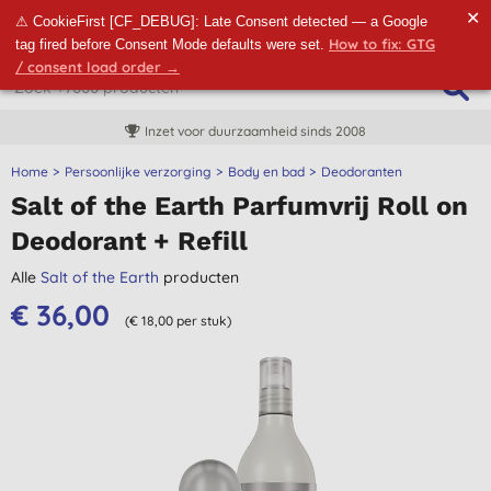
✕
⚠ CookieFirst [CF_DEBUG]: Late Consent detected — a Google
How to fix: GTG
tag fired before Consent Mode defaults were set.
/ consent load order →
Inzet voor duurzaamheid sinds 2008
Home
Persoonlijke verzorging
Body en bad
Deodoranten
Salt of the Earth Parfumvrij Roll on
Deodorant + Refill
Alle
Salt of the Earth
producten
€ 36,00
(€ 18,00 per stuk)