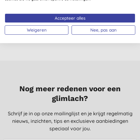
Balmonds Daily
Salt of the Earth
Moisturising Crème
Gember & Jasmijn
U
300ml
Deodorant Spray
Accepteer alles
€ 34,50
KOPEN
€ 8,75
KOPEN
Weigeren
Nee, pas aan
Nog meer redenen voor een
glimlach?
Schrijf je in op onze mailinglijst en je krijgt regelmatig
nieuws, inzichten, tips en exclusieve aanbiedingen
speciaal voor jou.