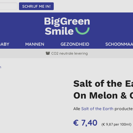
SCHRIJF ME IN!
BABY
MANNEN
GEZONDHEID
SCHOONMA
CO2 neutrale levering
n
Salt of the 
On Melon & 
Alle
Salt of the Earth
producte
€ 7,40
(€ 9,87 per 100ml)