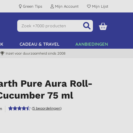
Green Tips
Mijn Account
Mijn Lijst
AK
CADEAU & TRAVEL
AANBIEDINGEN
Inzet voor duurzaamheid sinds 2008
Earth Pure Aura Roll-
Cucumber 75 ml
n
(
5
beoordelingen
)