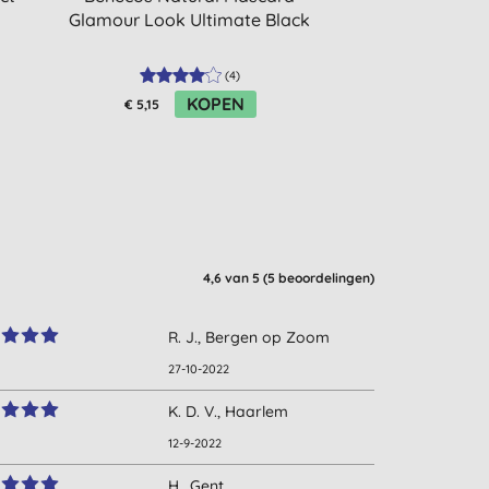
Glamour Look Ultimate Black
(
4
)
KOPEN
€ 5,15
4,6
van 5 (
5
beoordelingen
)
R. J., Bergen op Zoom
27-10-2022
K. D. V., Haarlem
12-9-2022
H., Gent