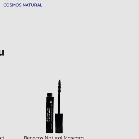
COSMOS NATURAL
u
ct
Benecos Natural Mascara