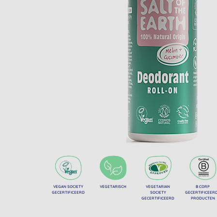
VEGAN SOCIETY
VEGETARISCH
VEGETARIAN
B CORP
GECERTIFICEERD
SOCIETY
GECERTIFICEER
GECERTIFICEERD
PRODUCTEN