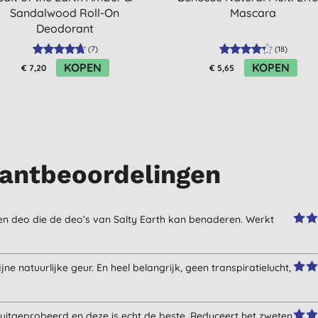
Sandalwood Roll-On
Mascara
Deodorant
(
7
)
(
18
)
KOPEN
KOPEN
€ 7,20
€ 5,65
antbeoordelingen
een deo die de deo’s van Salty Earth kan benaderen. Werkt
ne natuurlijke geur. En heel belangrijk, geen transpiratielucht,
n uitgeprobeerd en deze is echt de beste. Reduceert het zweten