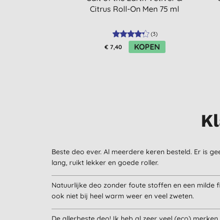
Citrus Roll-On Men 75 ml
(
3
)
KOPEN
€ 7,40
Kl
Beste deo ever. Al meerdere keren besteld. Er is g
lang, ruikt lekker en goede roller.
Natuurlijke deo zonder foute stoffen en een milde fij
ook niet bij heel warm weer en veel zweten.
De allerbeste deo! Ik heb al zeer veel (eco) merke