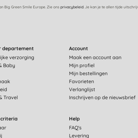
van Big Green Smile Europe. Zie ons
privacybeleid
. Je kan je te allen tijde uitschri
r departement
Account
ijke verzorging
Maak een account aan
& Baby
Mijn profiel
Mijn bestellingen
maak
Favorieten
eid
Verlanglijst
& Travel
Inschrijven op de nieuwsbrief
criteria
Help
aar
FAQ's
ij
Levering