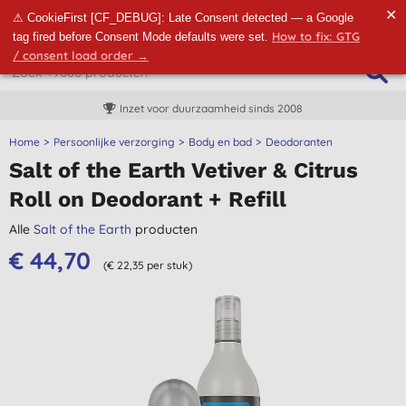
✕
⚠ CookieFirst [CF_DEBUG]: Late Consent detected — a Google
How to fix: GTG
tag fired before Consent Mode defaults were set.
/ consent load order →
Inzet voor duurzaamheid sinds 2008
Home
Persoonlijke verzorging
Body en bad
Deodoranten
Salt of the Earth Vetiver & Citrus
Roll on Deodorant + Refill
Alle
Salt of the Earth
producten
€ 44,70
(€ 22,35 per stuk)