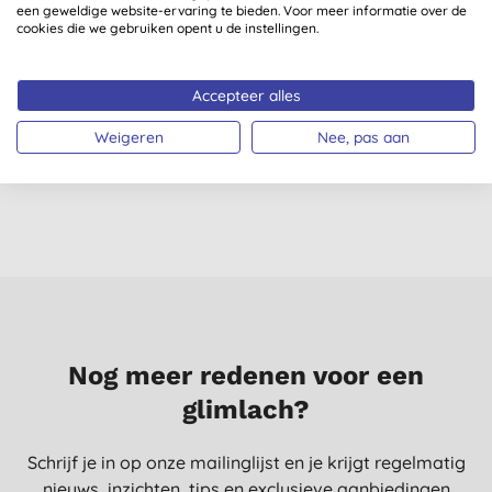
een geweldige website-ervaring te bieden. Voor meer informatie over de
cookies die we gebruiken opent u de instellingen.
Salt of the Earth Pure
Salt of the Earth
Accepteer alles
Aura Roll-On Melon &
Vetiver & Citrus Roll-
W
Cucumber 75 ml
On Men 75 ml
(
5
)
(
3
)
Weigeren
Nee, pas aan
€ 7,40
KOPEN
€ 7,40
KOPEN
Nog meer redenen voor een
glimlach?
Schrijf je in op onze mailinglijst en je krijgt regelmatig
nieuws, inzichten, tips en exclusieve aanbiedingen