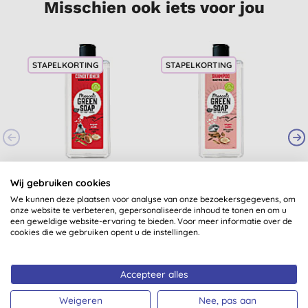
Misschien ook iets voor jou
STAPELKORTING
STAPELKORTING
Marcel's Green Soap
Marcel's Green Soap
B
Wij gebruiken cookies
Caring Conditioner
Shampoo Argan &
Argan & Oudh
Oudh 300ml
We kunnen deze plaatsen voor analyse van onze bezoekersgegevens, om
(
74
)
onze website te verbeteren, gepersonaliseerde inhoud te tonen en om u
een geweldige website-ervaring te bieden. Voor meer informatie over de
€ 6,15
KOPEN
€ 6,15
KOPEN
cookies die we gebruiken opent u de instellingen.
Accepteer alles
Weigeren
Nee, pas aan