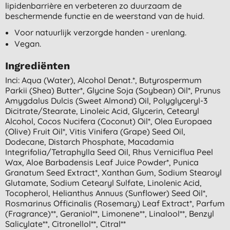
lipidenbarrière en verbeteren zo duurzaam de
beschermende functie en de weerstand van de huid.
Voor natuurlijk verzorgde handen - urenlang.
Vegan.
Ingrediënten
Inci: Aqua (water), Alcohol Denat.*, Butyrospermum
Parkii (shea) Butter*, Glycine Soja (soybean) Oil*, Prunus
Amygdalus Dulcis (sweet Almond) Oil, Polyglyceryl-3
Dicitrate/stearate, Linoleic Acid, Glycerin, Cetearyl
Alcohol, Cocos Nucifera (coconut) Oil*, Olea Europaea
(olive) Fruit Oil*, Vitis Vinifera (grape) Seed Oil,
Dodecane, Distarch Phosphate, Macadamia
Integrifolia/tetraphylla Seed Oil, Rhus Verniciflua Peel
Wax, Aloe Barbadensis Leaf Juice Powder*, Punica
Granatum Seed Extract*, Xanthan Gum, Sodium Stearoyl
Glutamate, Sodium Cetearyl Sulfate, Linolenic Acid,
Tocopherol, Helianthus Annuus (sunflower) Seed Oil*,
Rosmarinus Officinalis (rosemary) Leaf Extract*, Parfum
(fragrance)**, Geraniol**, Limonene**, Linalool**, Benzyl
Salicylate**, Citronellol**, Citral**