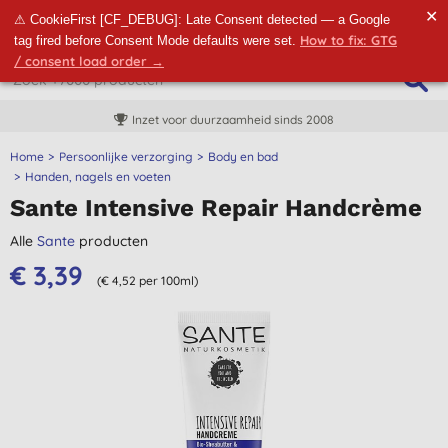
✕
⚠ CookieFirst [CF_DEBUG]: Late Consent detected — a Google
How to fix: GTG
tag fired before Consent Mode defaults were set.
/ consent load order →
Inzet voor duurzaamheid sinds 2008
Home
Persoonlijke verzorging
Body en bad
Handen, nagels en voeten
Sante Intensive Repair Handcrème
Alle
Sante
producten
€ 3,39
(€ 4,52 per 100ml)