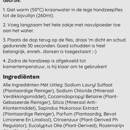
Gebruik:
1. Giet warm (50°C) kraanwater in de lege handzeepfles
tot de bijvullijn (260ml).
2. Voeg langzaam het hele zakje met navulpoeder toe
aan het water.
3. Plaats de dop terug op de fles, draai 'm dicht en schud
gedurende 30 seconden. Goed schudden is heel
belangrijk, enneh.. dansen is toegestaan! ;-)
4. Zodra de handzeep is afgekoeld tot
kamertemperatuur, is hij klaar om te gebruiken!
Ingrediënten
Alle Ingrediënten Mét Uitleg: Sodium Lauryl Sulfaat
(plantaardige Reiniger), Sodium Chloride (mineraal
Verdikkingsmiddel), Cocamidopropyl Betaine (plant-
Gebaseerde Reiniger), Silica (mineraal Anti-
Klontermiddel), Sapindus Mukorossi Extract
(plantaardige Reiniger), Parfum (plantaardig, Bevat
Limonene En Linalool), Citroenzuur (plant-Derived Ph
Regulator), Eucalyptus Olie (plant-Derived), Rozemarijn