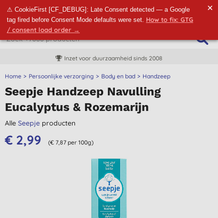
✕
⚠ CookieFirst [CF_DEBUG]: Late Consent detected — a Google
How to fix: GTG
tag fired before Consent Mode defaults were set.
/ consent load order →
Inzet voor duurzaamheid sinds 2008
Home
Persoonlijke verzorging
Body en bad
Handzeep
Seepje Handzeep Navulling
Eucalyptus & Rozemarijn
Alle
Seepje
producten
€ 2,99
(€ 7,87 per 100g)