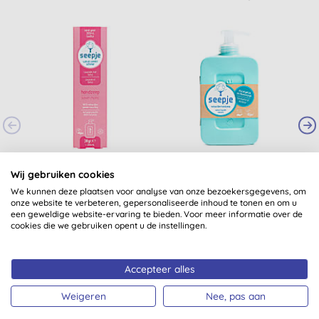
Seepje Handzeep
Seepje Handzeep
Wij gebruiken cookies
Navulling Lavendel &
Eucalyptus en
Tonka
Rozemarijn
We kunnen deze plaatsen voor analyse van onze bezoekersgegevens, om
(
2
)
(
1
)
onze website te verbeteren, gepersonaliseerde inhoud te tonen en om u
€ 2,99
KOPEN
€ 3,99
KOPEN
een geweldige website-ervaring te bieden. Voor meer informatie over de
cookies die we gebruiken opent u de instellingen.
Accepteer alles
Weigeren
Nee, pas aan