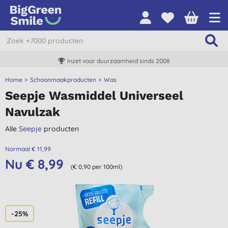
Inzet voor duurzaamheid sinds 2008
Home
Schoonmaakproducten
Was
Seepje Wasmiddel Universeel
Navulzak
Alle
Seepje
producten
Normaal € 11,99
Nu € 8,99
(€ 0,90 per 100ml)
-25%