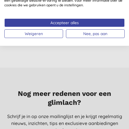
een geweldige website-ervaring te bieden. Voor meer informatie over de
cookies die we gebruiken opent u de instellingen.
Seepje Wasmiddel
Seepje Wasmiddel
Kleur Navulzak
Universeel
Accepteer alles
Sprankelende
(
10
)
Weigeren
Nee, pas aan
Jasmijn
€ 8,99
KOPEN
€ 9,74
KOPEN
Nog meer redenen voor een
glimlach?
Schrijf je in op onze mailinglijst en je krijgt regelmatig
nieuws, inzichten, tips en exclusieve aanbiedingen