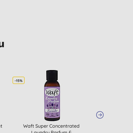
u
-15%
t
Waft Super Concentrated
Ecover Vaatwas
Laundry Parfum &
(70 st