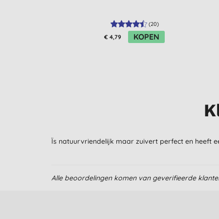
(
20
)
KOPEN
€ 4,79
K
Ïs natuurvriendelijk maar zuivert perfect en heeft ee
Alle beoordelingen komen van geverifieerde klant