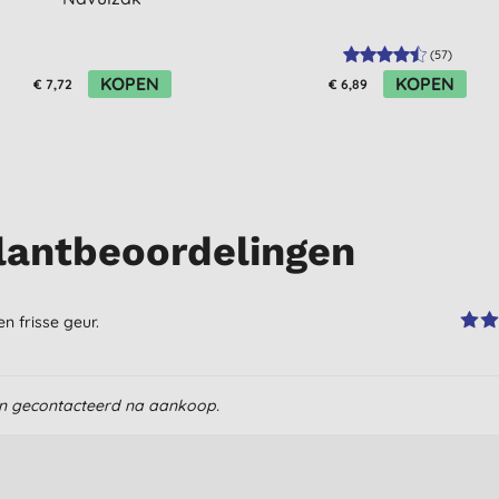
(
57
)
KOPEN
KOPEN
€ 7,72
€ 6,89
lantbeoordelingen
n frisse geur.
en gecontacteerd na aankoop.