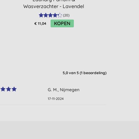
Wasverzachter - Lavendel
50ml
(
20
)
KOPEN
€ 11,04
€ 19,49
5,0
van 5 (
1
beoordeling
)
G. M., Nijmegen
17-11-2024