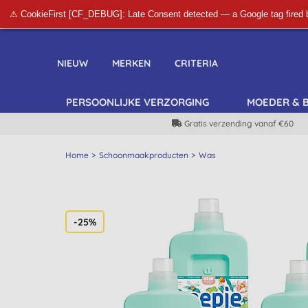
⚠ CookieFirst [CF_DEBUG]: Late Consent detected — a Google tag fired 
NIEUW
MERKEN
CRITERIA
PERSOONLIJKE VERZORGING
MOEDER & 
Gratis verzending vanaf €60
Home
Schoonmaakproducten
Was
-25%