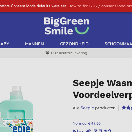
How to fix: GTG / consent load o
before Consent Mode defaults were set.
SCHRIJF ME IN!
BABY
MANNEN
GEZONDHEID
SCHOONMA
CO2 neutrale levering
Seepje Wasmi
Voordeelver
Alle
Seepje
producten
Normaal € 49,50