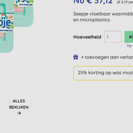
Nu € 37,12
(€ 6,19 pe
Seepje vloeibaar wasmidde
en microplastics.
Hoeveelheid
Op 
+ toevoegen aan verlan
25% korting op was mus
ALLES
BEKIJKEN