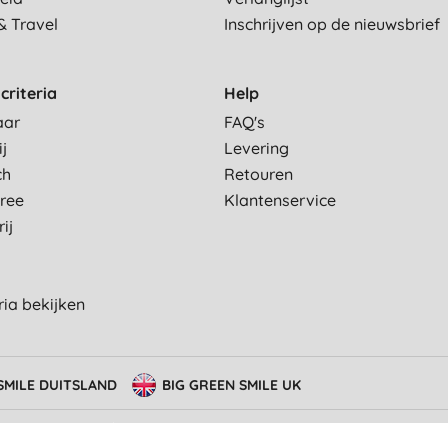
& Travel
Inschrijven op de nieuwsbrief
criteria
Help
aar
FAQ's
ij
Levering
ch
Retouren
Free
Klantenservice
ij
eria bekijken
SMILE DUITSLAND
BIG GREEN SMILE UK
erming van privacy
Cookie-instellingen