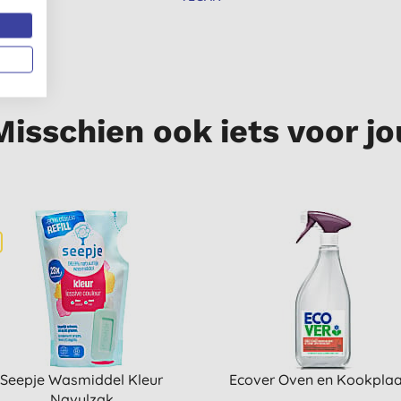
Misschien ook iets voor jo
Seepje Wasmiddel Kleur
Ecover Oven en Kookplaa
Navulzak