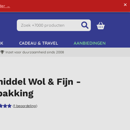
✕
rder →
Green Tips
Mijn Account
Mijn Lijst
AK
CADEAU & TRAVEL
AANBIEDINGEN
Inzet voor duurzaamheid sinds 2008
ddel Wol & Fijn -
pakking
(
1
beoordeling
)