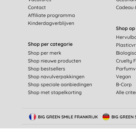
Contact
Cadeau 
Affiliate programma
Kinderdagverblijven
Shop op 
Hervulb
Shop per categorie
Plasticvr
Shop per merk
Biologis
Shop nieuwe producten
Cruelty 
Shop bestsellers
Parfumvr
Shop navulverpakkingen
Vegan
Shop speciale aanbiedingen
B-Corp
Shop met stapelkorting
Alle crit
BIG GREEN SMILE FRANKRIJK
BIG GREEN 
© Big Green Smile Europe
BV
Algemene voorwaarden
Besch