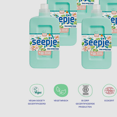
VEGAN SOCIETY
VEGETARISCH
B CORP
ECOCERT
GECERTIFICEERD
GECERTIFICEERDE
PRODUCTEN