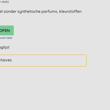
r stuk)
l zonder synthetische parfums, kleurstoffen
voorraad
glijst
thaves