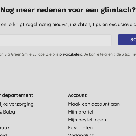
Nog meer redenen voor een glimlach?
st en je krijgt regelmatig nieuws, inzichten, tips en exclusiev
SC
van Big Green Smile Europe. Zie ons
privacybeleid
. Je kan je te allen tijde uitschri
r departement
Account
ijke verzorging
Maak een account aan
& Baby
Mijn profiel
Mijn bestellingen
maak
Favorieten
eid
Verlanglijst