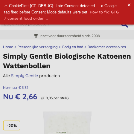
✕
⚠ CookieFirst [CF_DEBUG]: Late Consent detected — a Google
How to fix: GTG
tag fired before Consent Mode defaults were set.
/ consent load order →
Inzet voor duurzaamheid sinds 2008
Home
Persoonlijke verzorging
Body en bad
Badkamer accessoires
Simply Gentle Biologische Katoenen
Wattenbollen
Alle
Simply Gentle
producten
Normaal € 3,32
Nu € 2,66
(€ 0,03 per stuk)
-20%