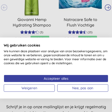
Giovanni Hemp
Natracare Safe to
N
Hydrating Shampoo
Flush Vochtige
I
(alle haartypes)
Doekjes
(
3
)
(
23
)
€ 17,65
KOPEN
€ 2,85
KOPEN
Wij gebruiken cookies
We kunnen deze plaatsen voor analyse van onze bezoekersgegevens, om
onze website te verbeteren, gepersonaliseerde inhoud te tonen en om u
een geweldige website-ervaring te bieden. Voor meer informatie over de
cookies die we gebruiken opent u de instellingen.
Accepteer alles
Nog meer redenen voor een
Weigeren
Nee, pas aan
glimlach?
Schrijf je in op onze mailinglijst en je krijgt regelmatig