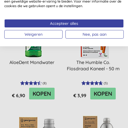
een geweldige website-ervaring te bieden. Voor meer informatie over de
cookies die we gebruiken opent u de instellingen.
Accepteer alles
Weigeren
Nee, pas aan
AloeDent Mondwater
The Humble Co.
Flosdraad Kaneel - 50 m
(
8
)
(
5
)
KOPEN
KOPEN
€ 6,90
€ 3,99