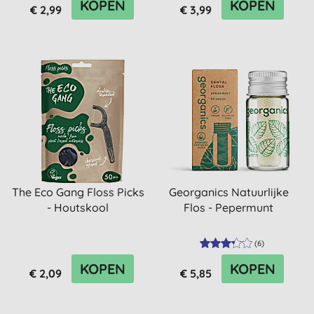
KOPEN
KOPEN
€ 2,99
€ 3,99
The Eco Gang Floss Picks
Georganics Natuurlijke
- Houtskool
Flos - Pepermunt
(
6
)
KOPEN
KOPEN
€ 2,09
€ 5,85