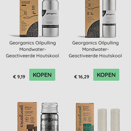
Georganics Oilpulling
Georganics Oilpulling
Mondwater-
Mondwater-
Geactiveerde Houtskool
Geactiveerde Houtskool
275ml
KOPEN
KOPEN
€ 9,19
€ 16,29