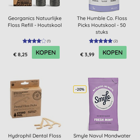
Georganics Natuurlijke
The Humble Co. Floss
Floss Refill - Houtskool
Picks Houtskool - 50
stuks
(
1
)
(
2
)
KOPEN
KOPEN
€ 8,25
€ 3,99
-20%
Hydrophil Dental Floss
Smyle Navul Mondwater