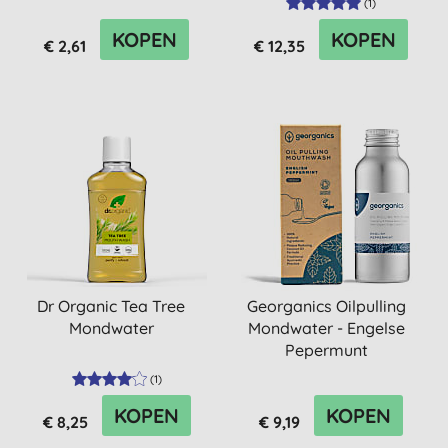
(
1
)
KOPEN
KOPEN
€ 2,61
€ 12,35
Dr Organic Tea Tree
Georganics Oilpulling
Mondwater
Mondwater - Engelse
Pepermunt
(
1
)
KOPEN
KOPEN
€ 8,25
€ 9,19