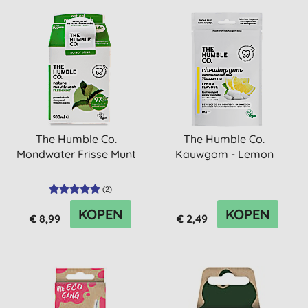
The Humble Co.
The Humble Co.
Mondwater Frisse Munt
Kauwgom - Lemon
(
2
)
KOPEN
KOPEN
€ 8,99
€ 2,49