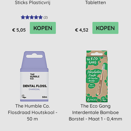
Sticks Plasticvrij
Tabletten
(
2
)
KOPEN
KOPEN
€ 5,05
€ 4,52
The Humble Co.
The Eco Gang
Flosdraad Houtskool -
Interdentale Bamboe
50 m
Borstel - Maat 1 - 0,4mm