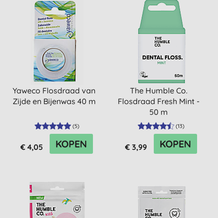
Yaweco Flosdraad van
The Humble Co.
Zijde en Bijenwas 40 m
Flosdraad Fresh Mint -
50 m
(
5
)
(
13
)
KOPEN
KOPEN
€ 4,05
€ 3,99