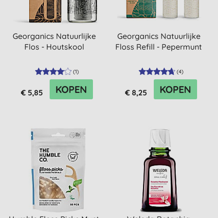
Georganics Natuurlijke
Georganics Natuurlijke
Flos - Houtskool
Floss Refill - Pepermunt
(
1
)
(
4
)
KOPEN
KOPEN
€ 5,85
€ 8,25