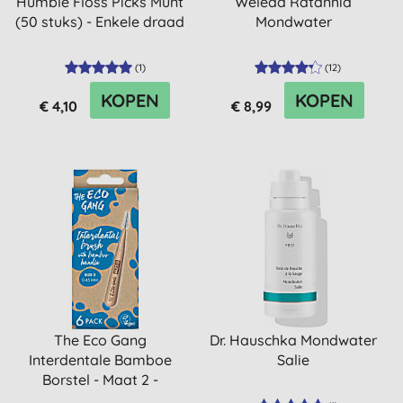
Humble Floss Picks Munt
Weleda Ratanhia
(50 stuks) - Enkele draad
Mondwater
(
1
)
(
12
)
KOPEN
KOPEN
€ 4,10
€ 8,99
The Eco Gang
Dr. Hauschka Mondwater
Interdentale Bamboe
Salie
Borstel - Maat 2 -
0,45mm