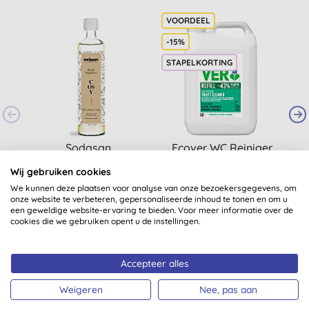
-15%
STAPELKORTING
Sodasan
Ecover WC Reiniger
Luchtverfrisser Cosy
Den en Munt 5L
L
Wij gebruiken cookies
Navulverpakking
(
64
)
We kunnen deze plaatsen voor analyse van onze bezoekersgegevens, om
(500ml)
€ 22,65
KOPEN
€ 15,55
KOPEN
onze website te verbeteren, gepersonaliseerde inhoud te tonen en om u
een geweldige website-ervaring te bieden. Voor meer informatie over de
cookies die we gebruiken opent u de instellingen.
Accepteer alles
Weigeren
Nee, pas aan