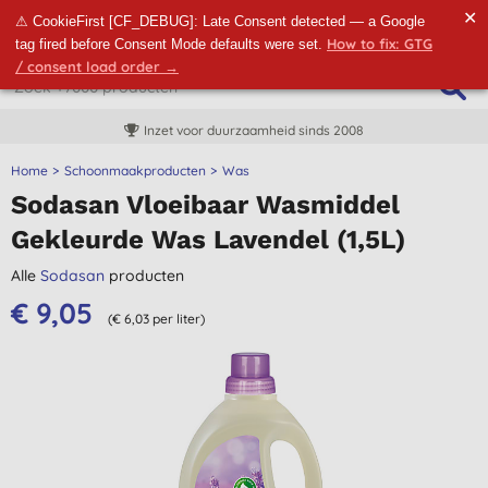
✕
⚠ CookieFirst [CF_DEBUG]: Late Consent detected — a Google
How to fix: GTG
tag fired before Consent Mode defaults were set.
/ consent load order →
Inzet voor duurzaamheid sinds 2008
Home
Schoonmaakproducten
Was
Sodasan Vloeibaar Wasmiddel
Gekleurde Was Lavendel (1,5L)
Alle
Sodasan
producten
€ 9,05
(€ 6,03 per liter)