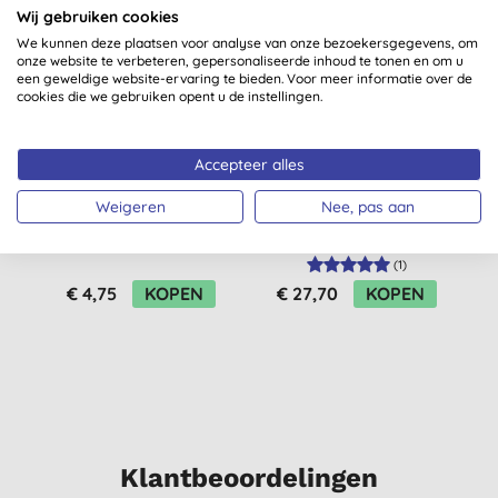
Wij gebruiken cookies
We kunnen deze plaatsen voor analyse van onze bezoekersgegevens, om
onze website te verbeteren, gepersonaliseerde inhoud te tonen en om u
een geweldige website-ervaring te bieden. Voor meer informatie over de
cookies die we gebruiken opent u de instellingen.
Accepteer alles
Weigeren
Nee, pas aan
Sodasan
Sodasan Vloeibaar
Wasverzachter
Wasmiddel Gekleurde
W
Lavendel (750ml)
Was Lavendel (5L)
(
1
)
€ 4,75
KOPEN
€ 27,70
KOPEN
Klantbeoordelingen