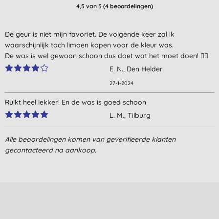
4,5
van 5 (
4
beoordelingen
)
De geur is niet mijn favoriet. De volgende keer zal ik
waarschijnlijk toch limoen kopen voor de kleur was.
De was is wel gewoon schoon dus doet wat het moet doen! 👍🏼
E. N., Den Helder
27-1-2024
Ruikt heel lekker! En de was is goed schoon
L. M., Tilburg
24-5-2023
Alle beoordelingen komen van geverifieerde klanten
Heel sterk geur
gecontacteerd na aankoop.
D., HOORN NH
7-9-2021
Ruikt heel sterk, weinig nodig
D., HOORN NH