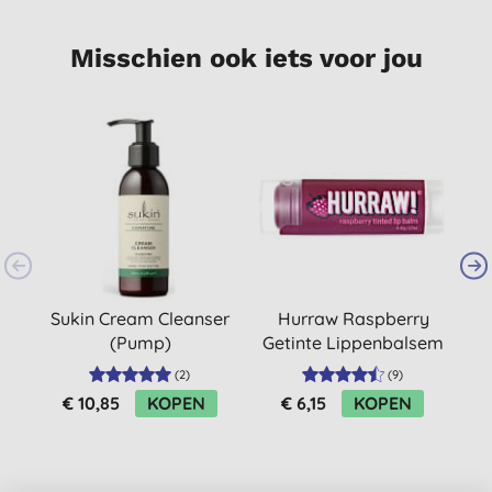
Misschien ook iets voor jou
-
Sukin Cream Cleanser
Hurraw Raspberry
(Pump)
Getinte Lippenbalsem
(
2
)
(
9
)
€ 10,85
KOPEN
€ 6,15
KOPEN