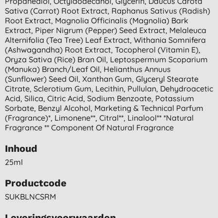
Propanediol, Octyldodecanol, Glycerin, Daucus Carota
Sativa (carrot) Root Extract, Raphanus Sativus (radish)
Root Extract, Magnolia Officinalis (magnolia) Bark
Extract, Piper Nigrum (pepper) Seed Extract, Melaleuca
Alternifolia (tea Tree) Leaf Extract, Withania Somnifera
(ashwagandha) Root Extract, Tocopherol (vitamin E),
Oryza Sativa (rice) Bran Oil, Leptospermum Scoparium
(manuka) Branch/leaf Oil, Helianthus Annuus
(sunflower) Seed Oil, Xanthan Gum, Glyceryl Stearate
Citrate, Sclerotium Gum, Lecithin, Pullulan, Dehydroacetic
Acid, Silica, Citric Acid, Sodium Benzoate, Potassium
Sorbate, Benzyl Alcohol, Marketing & Technical Parfum
(fragrance)*, Limonene**, Citral**, Linalool** *natural
Fragrance ** Component Of Natural Fragrance
Inhoud
25ml
Productcode
SUKBLNCSRM
Leveringsvoorwaarden