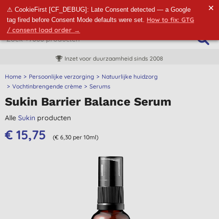
✕
⚠ CookieFirst [CF_DEBUG]: Late Consent detected — a Google
How to fix: GTG
tag fired before Consent Mode defaults were set.
/ consent load order →
Inzet voor duurzaamheid sinds 2008
Home
Persoonlijke verzorging
Natuurlijke huidzorg
Vochtinbrengende crème
Serums
Sukin Barrier Balance Serum
Alle
Sukin
producten
€ 15,75
(€ 6,30 per 10ml)