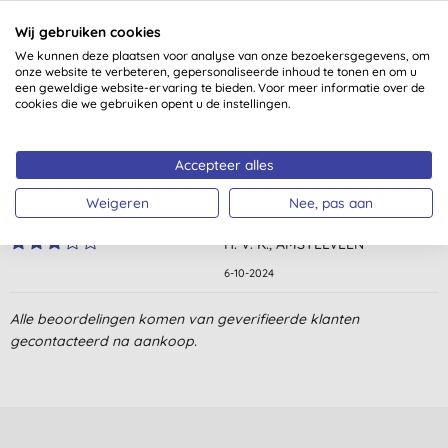
Wij gebruiken cookies
We kunnen deze plaatsen voor analyse van onze bezoekersgegevens, om
onze website te verbeteren, gepersonaliseerde inhoud te tonen en om u
Klantbeoordelingen
een geweldige website-ervaring te bieden. Voor meer informatie over de
cookies die we gebruiken opent u de instellingen.
3,0
van 5 (
1
beoordeling
)
Accepteer alles
Ik weet niet of het werkt want ik gebruik het nog maar twee
dagen, maar het heeft een hele aparte geur, dus ik vraag me af
Weigeren
Nee, pas aan
of het nog wel goed is?
H. V. K., AMSTELVEEN
6-10-2024
Alle beoordelingen komen van geverifieerde klanten
gecontacteerd na aankoop.