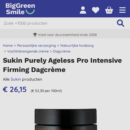
Inzet voor duurzaamheid sinds 2008
Home
Persoonlijke verzorging
Natuurlijke huidzorg
Vochtinbrengende crème
Dagcrème
Sukin Purely Ageless Pro Intensive
Firming Dagcrème
Alle
Sukin
producten
€ 26,15
(€ 52,30 per 100ml)