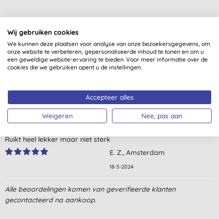
Wij gebruiken cookies
We kunnen deze plaatsen voor analyse van onze bezoekersgegevens, om
onze website te verbeteren, gepersonaliseerde inhoud te tonen en om u
een geweldige website-ervaring te bieden. Voor meer informatie over de
cookies die we gebruiken opent u de instellingen.
Klantbeoordelingen
5,0
van 5 (
1
beoordeling
)
Accepteer alles
Weigeren
Nee, pas aan
Geweldig creme, smeert heel soepel en voelt zijde zacht op mijn
gezicht. Is niet vet en plakt niet op je make up. Echte aanrader!!!
Ruikt heel lekker maar niet sterk
E. Z., Amsterdam
18-3-2024
Alle beoordelingen komen van geverifieerde klanten
gecontacteerd na aankoop.