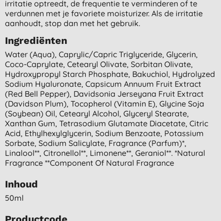
irritatie optreedt, de frequentie te verminderen of te
verdunnen met je favoriete moisturizer. Als de irritatie
aanhoudt, stop dan met het gebruik.
Ingrediënten
Water (aqua), Caprylic/capric Triglyceride, Glycerin,
Coco-Caprylate, Cetearyl Olivate, Sorbitan Olivate,
Hydroxypropyl Starch Phosphate, Bakuchiol, Hydrolyzed
Sodium Hyaluronate, Capsicum Annuum Fruit Extract
(red Bell Pepper), Davidsonia Jerseyana Fruit Extract
(davidson Plum), Tocopherol (vitamin E), Glycine Soja
(soybean) Oil, Cetearyl Alcohol, Glyceryl Stearate,
Xanthan Gum, Tetrasodium Glutamate Diacetate, Citric
Acid, Ethylhexylglycerin, Sodium Benzoate, Potassium
Sorbate, Sodium Salicylate, Fragrance (parfum)*,
Linalool**, Citronellol**, Limonene**, Geraniol**. *natural
Fragrance **component Of Natural Fragrance
Inhoud
50ml
Productcode