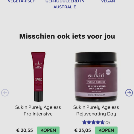
VEGETARISCH
GEPRODUCEERD IN
VEGAN
AUSTRALIE
Misschien ook iets voor jou
Sukin Purely Ageless
Sukin Purely Ageless
S
Pro Intensive
Rejuvenating Day
Oogcrème
Cream
(
5
)
€ 20,55
KOPEN
€ 23,05
KOPEN