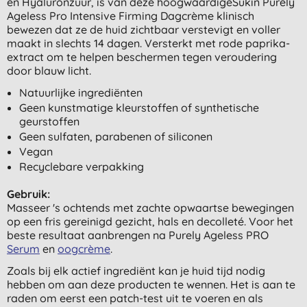
en Hyaluronzuur, is van deze hoogwaardigeSukin Purely
Ageless Pro Intensive Firming Dagcrème klinisch
bewezen dat ze de huid zichtbaar verstevigt en voller
maakt in slechts 14 dagen. Versterkt met rode paprika-
extract om te helpen beschermen tegen veroudering
door blauw licht.
Natuurlijke ingrediënten
Geen kunstmatige kleurstoffen of synthetische
geurstoffen
Geen sulfaten, parabenen of siliconen
Vegan
Recyclebare verpakking
Gebruik:
Masseer 's ochtends met zachte opwaartse bewegingen
op een fris gereinigd gezicht, hals en decolleté. Voor het
beste resultaat aanbrengen na Purely Ageless PRO
Serum
en
oogcrème
.
Zoals bij elk actief ingrediënt kan je huid tijd nodig
hebben om aan deze producten te wennen. Het is aan te
raden om eerst een patch-test uit te voeren en als