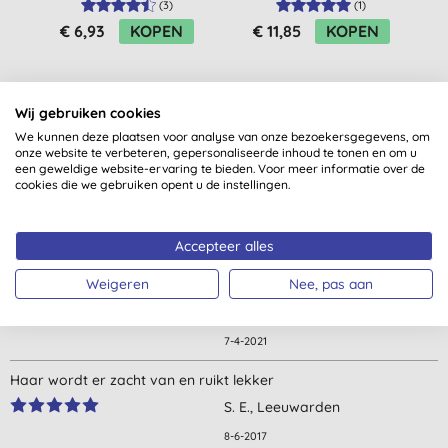
(
3
)
(
1
)
€ 6,93
KOPEN
€ 11,85
KOPEN
Wij gebruiken cookies
We kunnen deze plaatsen voor analyse van onze bezoekersgegevens, om
onze website te verbeteren, gepersonaliseerde inhoud te tonen en om u
een geweldige website-ervaring te bieden. Voor meer informatie over de
cookies die we gebruiken opent u de instellingen.
Klantbeoordelingen
3,5
van 5 (
2
beoordelingen
)
Accepteer alles
Weigeren
Nee, pas aan
zachte geur maar voldoet niet om onze krullen mals te krijgen.
S. D. W. V., Balegem
7-4-2021
Haar wordt er zacht van en ruikt lekker
S. E., Leeuwarden
8-6-2017