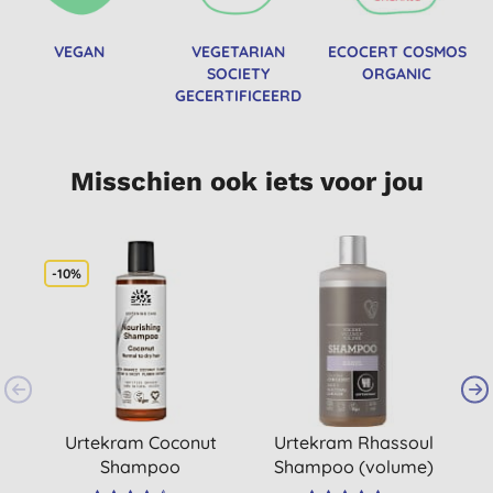
VEGAN
VEGETARIAN
ECOCERT COSMOS
SOCIETY
ORGANIC
GECERTIFICEERD
Misschien ook iets voor jou
-10%
Urtekram Coconut
Urtekram Rhassoul
Shampoo
Shampoo (volume)
L
500ml