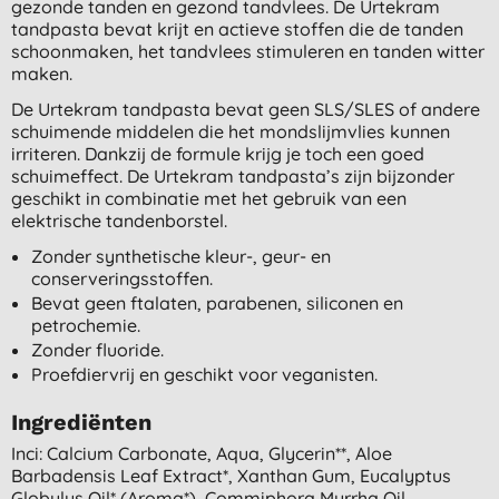
gezonde tanden en gezond tandvlees. De Urtekram
tandpasta bevat krijt en actieve stoffen die de tanden
schoonmaken, het tandvlees stimuleren en tanden witter
maken.
De Urtekram tandpasta bevat geen SLS/SLES of andere
schuimende middelen die het mondslijmvlies kunnen
irriteren. Dankzij de formule krijg je toch een goed
schuimeffect. De Urtekram tandpasta’s zijn bijzonder
geschikt in combinatie met het gebruik van een
elektrische tandenborstel.
Zonder synthetische kleur-, geur- en
conserveringsstoffen.
Bevat geen ftalaten, parabenen, siliconen en
petrochemie.
Zonder fluoride.
Proefdiervrij en geschikt voor veganisten.
Ingrediënten
Inci: Calcium Carbonate, Aqua, Glycerin**, Aloe
Barbadensis Leaf Extract*, Xanthan Gum, Eucalyptus
Globulus Oil* (aroma*), Commiphora Myrrha Oil,