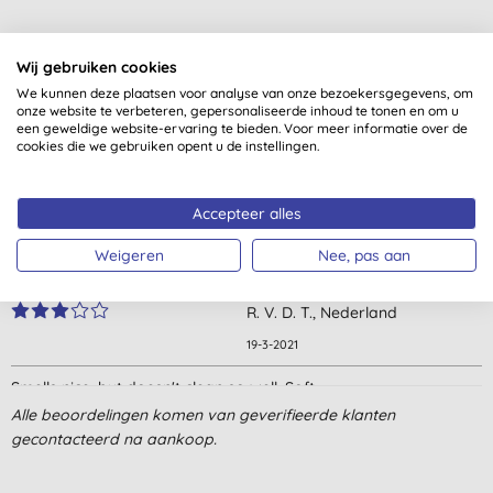
Wij gebruiken cookies
Klantbeoordelingen
We kunnen deze plaatsen voor analyse van onze bezoekersgegevens, om
onze website te verbeteren, gepersonaliseerde inhoud te tonen en om u
3,7
van 5 (
7
beoordelingen
)
een geweldige website-ervaring te bieden. Voor meer informatie over de
cookies die we gebruiken opent u de instellingen.
Lekker fris ben tevreden
H. B., Rjjswijk
Accepteer alles
11-6-2025
Weigeren
Nee, pas aan
De tandpasta is erg dun
R. V. D. T., Nederland
19-3-2021
Smells nice, but doesn't clean so well. Soft.
Alle beoordelingen komen van geverifieerde klanten
T. I., Amsterdam
gecontacteerd na aankoop.
6-11-2018
Lekkere tandpasta. De smaak is kruidig, maar niet zo als