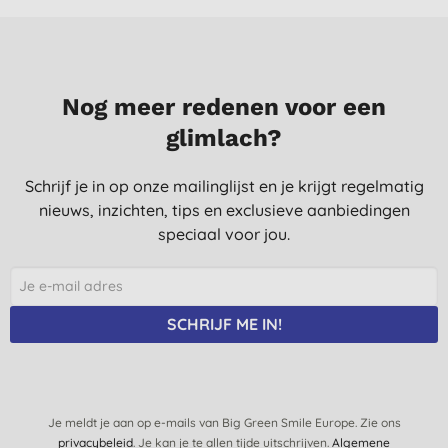
paradontax. De tandpasta schuimt niet zo erg wat ik ook fijn
vind.
F. S., Amsterdam
6-12-2016
Nog meer redenen voor een
glimlach?
Smaakt lekker.
A. V. I., Heiloo
Schrijf je in op onze mailinglijst en je krijgt regelmatig
4-5-2016
nieuws, inzichten, tips en exclusieve aanbiedingen
Vind deze tandpasta (ook) niet lekker. En zeker niet intens.. of
speciaal voor jou.
fris.. Sorry maar wat mij betreft een miskoop.. Ga hier niet
verder mee poetsen.
S. C., ermelo
SCHRIJF ME IN!
23-2-2016
Gebruik het product nog maar net, maar qua ingredienten ziet
het er erg goed uit: calcium voor mineralisatie, eucalyptus olie
en mirre hebben meerdere positieve eigenschappen. De smaak
Je meldt je aan op e-mails van Big Green Smile Europe. Zie ons
is lekker fris.
privacybeleid
. Je kan je te allen tijde uitschrijven.
Algemene