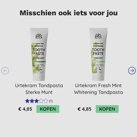
Misschien ook iets voor jou
Urtekram Tandpasta
Urtekram Fresh Mint
Sterke Munt
Whitening Tandpasta
G
(
1
)
€ 4,85
KOPEN
€ 4,85
KOPEN