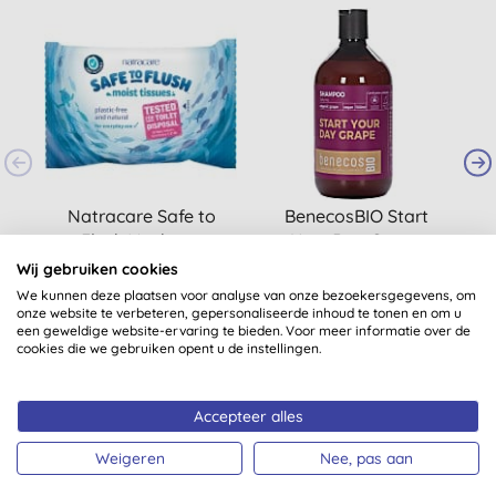
Natracare Safe to
BenecosBIO Start
Flush Vochtige
Your Day Grape
L
Doekjes
Volume Shampoo
Wij gebruiken cookies
(
23
)
We kunnen deze plaatsen voor analyse van onze bezoekersgegevens, om
€ 2,85
KOPEN
€ 8,50
KOPEN
onze website te verbeteren, gepersonaliseerde inhoud te tonen en om u
een geweldige website-ervaring te bieden. Voor meer informatie over de
cookies die we gebruiken opent u de instellingen.
Accepteer alles
Weigeren
Nee, pas aan
Klantbeoordelingen