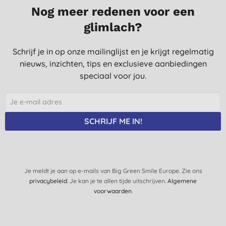
7-12-2017
Nog meer redenen voor een
glimlach?
Deze shampoo schuimt heerlijk en ruikt lekker fris. Voelt prettig
onder de douche.
Schrijf je in op onze mailinglijst en je krijgt regelmatig
K. T., Zwolle
nieuws, inzichten, tips en exclusieve aanbiedingen
12-3-2016
speciaal voor jou.
het verzorgt het haar op een natuurlijke wijze.
Het ruikt en voelt fris aan.
L. M. H. D. S., SINT-
SCHRIJF ME IN!
KATELIJNE-WAVER
12-12-2015
Een fijn product. De geur is lekker fris en vooral 's ochtends erg
fijn om mee wakker te worden.
Je meldt je aan op e-mails van Big Green Smile Europe. Zie ons
M. V. L., Zwaag
privacybeleid
. Je kan je te allen tijde uitschrijven.
Algemene
voorwaarden
.
27-5-2015