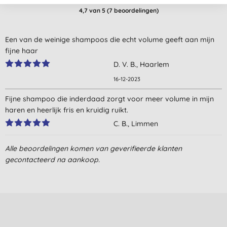
4,7
van 5 (
7
beoordelingen
)
Een van de weinige shampoos die echt volume geeft aan mijn
fijne haar
D. V. B., Haarlem
16-12-2023
Fijne shampoo die inderdaad zorgt voor meer volume in mijn
haren en heerlijk fris en kruidig ruikt.
C. B., Limmen
29-11-2020
Alle beoordelingen komen van geverifieerde klanten
Prettige shampoo, makkelijk in gebruik
gecontacteerd na aankoop.
C., Haaren
12-5-2019
Mijn haar blijft lang in vorm met deze shampoo.
M. V. R., Katwijk ZH