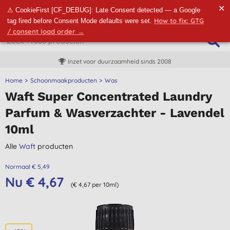
✕
⚠ CookieFirst [CF_DEBUG]: Late Consent detected — a Google
How to fix: GTG
tag fired before Consent Mode defaults were set.
/ consent load order →
Inzet voor duurzaamheid sinds 2008
Home
Schoonmaakproducten
Was
Waft Super Concentrated Laundry
Parfum & Wasverzachter - Lavendel
10ml
Alle
Waft
producten
Normaal € 5,49
Nu € 4,67
(€ 4,67 per 10ml)