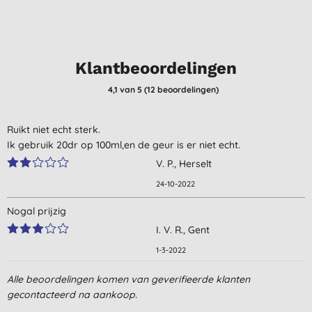
Klantbeoordelingen
4,1
van 5 (
12
beoordelingen
)
Ruikt niet echt sterk.
Ik gebruik 20dr op 100ml,en de geur is er niet echt.
V. P., Herselt
24-10-2022
Nogal prijzig
I. V. R., Gent
1-3-2022
lekkere geur, voeg het toe aan de azijn als wasverzachter en
Alle beoordelingen komen van geverifieerde klanten
ontkalker in 1.
gecontacteerd na aankoop.
E. W., Donkerbroek