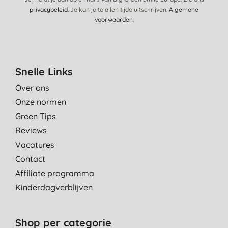
privacybeleid
. Je kan je te allen tijde uitschrijven.
Algemene
Ruikt heerlijk, wel wat azijn toevoegen
voorwaarden
.
M. E., Monnickendam
17-7-2019
Ruikt heerlijk fris. Goede tip om te combineren met azijn. Ruik je
Snelle Links
inderdaad niks van
Over ons
S., Den Haag
Onze normen
5-7-2019
Green Tips
Heerlijke geur en makkelijk in gebruik
Reviews
E. L. V. O., Kaatsheuvel
Vacatures
14-2-2019
Contact
Affiliate programma
Zeer lekker geu
Kinderdagverblijven
V., Gent
30-10-2018
Shop per categorie
fijn product