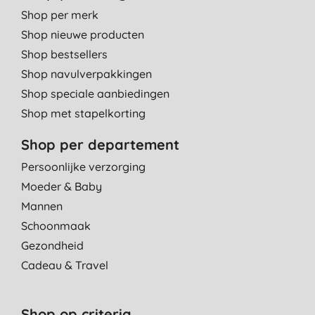
C. S., Amsterdam
Shop per merk
Shop nieuwe producten
20-10-2018
Shop bestsellers
Zalig product
Shop navulverpakkingen
H., lint
Shop speciale aanbiedingen
27-9-2018
Shop met stapelkorting
Shop per departement
Persoonlijke verzorging
Moeder & Baby
Mannen
Schoonmaak
Gezondheid
Cadeau & Travel
Shop op criteria