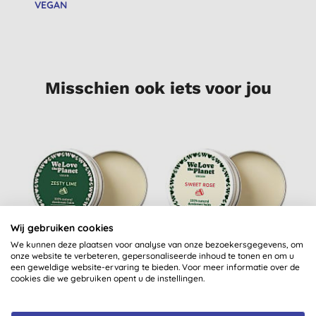
VEGAN
Misschien ook iets voor jou
S
Wij gebruiken cookies
We kunnen deze plaatsen voor analyse van onze bezoekersgegevens, om
We Love The Planet
We Love The Planet
H
onze website te verbeteren, gepersonaliseerde inhoud te tonen en om u
een geweldige website-ervaring te bieden. Voor meer informatie over de
Vegan Deodorant
Vegan Deodorant
cookies die we gebruiken opent u de instellingen.
Balm Zesty Lime 35g
Balm Sweet Rose 35g
€ 6,49
KOPEN
€ 6,49
KOPEN