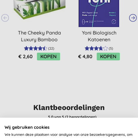
The Cheeky Panda
Yoni Biologisch
Luxury Bamboo
Katoenen
Tissues (80 tissues)
Maandverband
(
22
)
(
5
)
Heavy (10 stuks)
€ 2,60
KOPEN
€ 4,80
KOPEN
Klantbeoordelingen
5,0
van 5 (
2
beoordelingen
)
Wij gebruiken cookies
Lovely for a soak
We kunnen deze plaatsen voor analyse van onze bezoekersgegevens, om