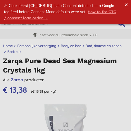
✕
⚠ CookieFirst [CF_DEBUG]: Late Consent detected — a Google
How to fix: GTG
tag fired before Consent Mode defaults were set.
/ consent load order →
Inzet voor duurzaamheid sinds 2008
Home
Persoonlijke verzorging
Body en bad
Bad, douche en zepen
Badzout
Zarqa Pure Dead Sea Magnesium
Crystals 1kg
Alle
Zarqa
producten
€ 13,38
(€ 13,38 per kg)