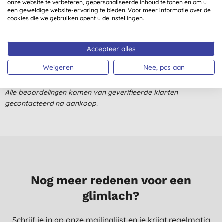
onze website te verbeteren, gepersonaliseerde inhoud te tonen en om u
A. C., Den Haag
een geweldige website-ervaring te bieden. Voor meer informatie over de
cookies die we gebruiken opent u de instellingen.
4-11-2023
Prettige zeezout
Accepteer alles
E. B., Rotterdam
Weigeren
Nee, pas aan
30-10-2018
Alle beoordelingen komen van geverifieerde klanten
gecontacteerd na aankoop.
Nog meer redenen voor een
glimlach?
Schrijf je in op onze mailinglijst en je krijgt regelmatig