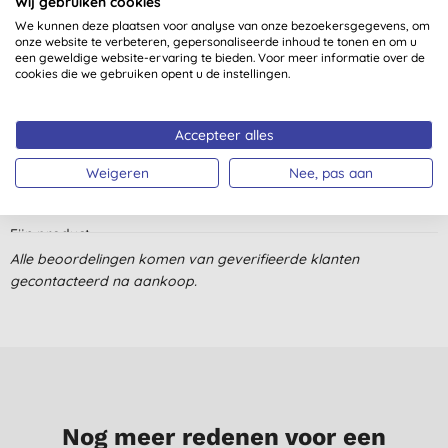
Wij gebruiken cookies
We kunnen deze plaatsen voor analyse van onze bezoekersgegevens, om
onze website te verbeteren, gepersonaliseerde inhoud te tonen en om u
Lovely for a soak
een geweldige website-ervaring te bieden. Voor meer informatie over de
A. C., Den Haag
cookies die we gebruiken opent u de instellingen.
4-11-2023
Accepteer alles
lost goed op en ontspant prima.
E. V. D. B., Oudergem
Weigeren
Nee, pas aan
3-11-2018
Fijn product
Alle beoordelingen komen van geverifieerde klanten
F., Breda
gecontacteerd na aankoop.
29-8-2017
gebruik het zout voor mijn voetbad. Zou een desinfecterend en
detox effect hebben op het hele lichaam. Nog even afwachten
of het ook werkt.
K. H., Hemiksem
18-9-2014
Nog meer redenen voor een