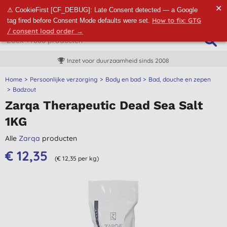
✕
⚠ CookieFirst [CF_DEBUG]: Late Consent detected — a Google
How to fix: GTG
tag fired before Consent Mode defaults were set.
/ consent load order →
Inzet voor duurzaamheid sinds 2008
Home
Persoonlijke verzorging
Body en bad
Bad, douche en zepen
Badzout
Zarqa Therapeutic Dead Sea Salt
1KG
Alle
Zarqa
producten
€ 12,35
(€ 12,35 per kg)