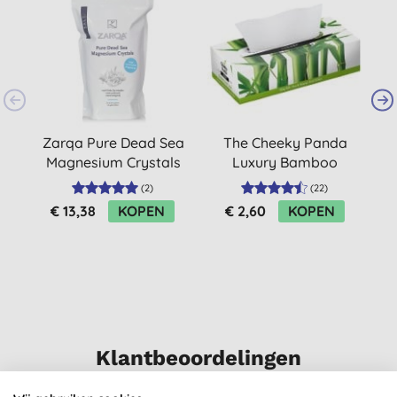
-
S
Zarqa Pure Dead Sea
The Cheeky Panda
Magnesium Crystals
Luxury Bamboo
1kg
Tissues (80 tissues)
(
2
)
(
22
)
€ 13,38
KOPEN
€ 2,60
KOPEN
Klantbeoordelingen
4,7
van 5 (
4
beoordelingen
)