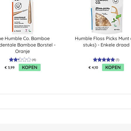
he Humble Co. Bamboe
Humble Floss Picks Munt 
rdentale Bamboe Borstel -
stuks) - Enkele draad
Oranje
(
4
)
(
1
)
KOPEN
KOPEN
€ 3,99
€ 4,10