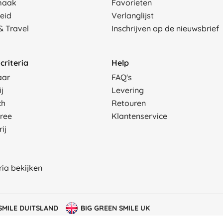
maak
Favorieten
eid
Verlanglijst
& Travel
Inschrijven op de nieuwsbrief
criteria
Help
aar
FAQ's
ij
Levering
ch
Retouren
Free
Klantenservice
ij
eria bekijken
SMILE DUITSLAND
BIG GREEN SMILE UK