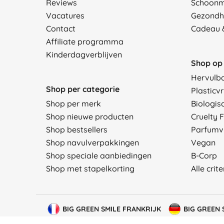
Reviews
Schoon
Vacatures
Gezondh
Contact
Cadeau 
Affiliate programma
Kinderdagverblijven
Shop op 
Hervulb
Shop per categorie
Plasticvr
Shop per merk
Biologis
Shop nieuwe producten
Cruelty 
Shop bestsellers
Parfumvr
Shop navulverpakkingen
Vegan
Shop speciale aanbiedingen
B-Corp
Shop met stapelkorting
Alle crit
BIG GREEN SMILE FRANKRIJK
BIG GREEN 