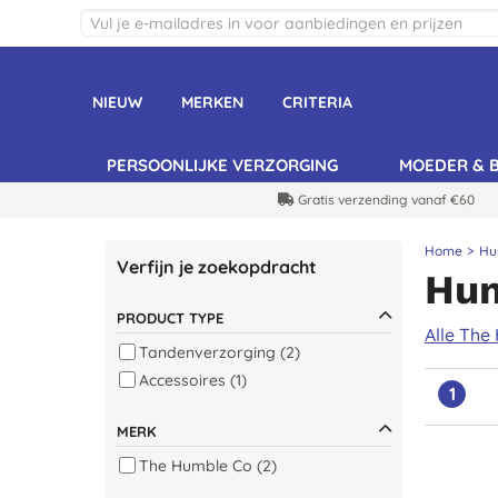
NIEUW
MERKEN
CRITERIA
PERSOONLIJKE VERZORGING
MOEDER & 
Gratis verzending vanaf €60
Home
Hu
Verfijn je zoekopdracht
Hum
PRODUCT TYPE
Alle The
Tandenverzorging (2)
Accessoires (1)
1
MERK
The Humble Co (2)