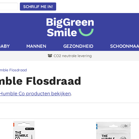
SCHRIJF ME IN!
BABY
MANNEN
GEZONDHEID
SCHOONMA
CO2 neutrale levering
mble Flosdraad
ble Flosdraad
 Humble Co producten bekijken
.