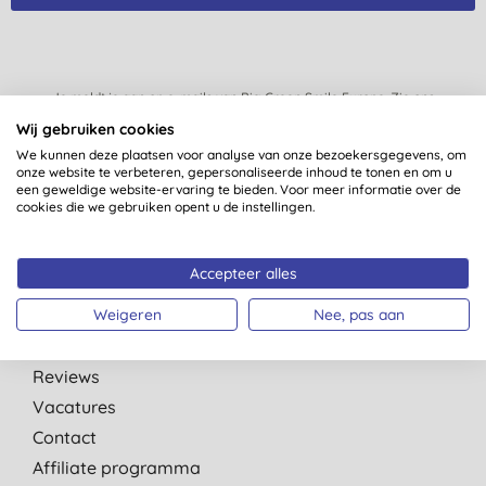
Je meldt je aan op e-mails van Big Green Smile Europe. Zie ons
privacybeleid
. Je kan je te allen tijde uitschrijven.
Algemene
Wij gebruiken cookies
voorwaarden
.
We kunnen deze plaatsen voor analyse van onze bezoekersgegevens, om
onze website te verbeteren, gepersonaliseerde inhoud te tonen en om u
een geweldige website-ervaring te bieden. Voor meer informatie over de
cookies die we gebruiken opent u de instellingen.
Snelle Links
Accepteer alles
Over ons
Weigeren
Nee, pas aan
Onze normen
Green Tips
Reviews
Vacatures
Contact
Affiliate programma