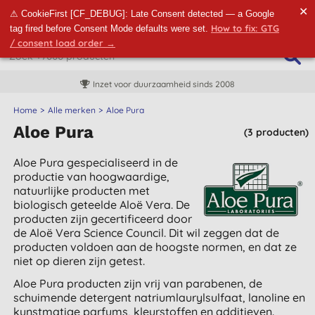
✕
⚠ CookieFirst [CF_DEBUG]: Late Consent detected — a Google
How to fix: GTG
tag fired before Consent Mode defaults were set.
/ consent load order →
Inzet voor duurzaamheid sinds 2008
Home
Alle merken
Aloe Pura
Aloe Pura
(3 producten)
Aloe Pura gespecialiseerd in de
productie van hoogwaardige,
natuurlijke producten met
biologisch geteelde Aloë Vera. De
producten zijn gecertificeerd door
de Aloë Vera Science Council. Dit wil zeggen dat de
producten voldoen aan de hoogste normen, en dat ze
niet op dieren zijn getest.
Aloe Pura producten zijn vrij van parabenen, de
schuimende detergent natriumlaurylsulfaat, lanoline en
kunstmatige parfums, kleurstoffen en additieven.