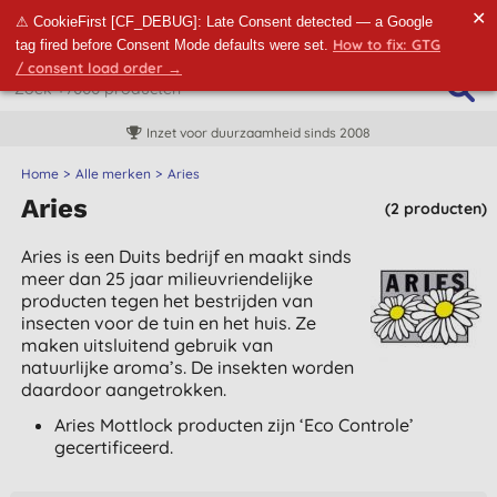
✕
⚠ CookieFirst [CF_DEBUG]: Late Consent detected — a Google
How to fix: GTG
tag fired before Consent Mode defaults were set.
/ consent load order →
Inzet voor duurzaamheid sinds 2008
Home
Alle merken
Aries
Aries
(2 producten)
Aries is een Duits bedrijf en maakt sinds
meer dan 25 jaar milieuvriendelijke
producten tegen het bestrijden van
insecten voor de tuin en het huis. Ze
maken uitsluitend gebruik van
natuurlijke aroma’s. De insekten worden
daardoor aangetrokken.
Aries Mottlock producten zijn ‘Eco Controle’
gecertificeerd.