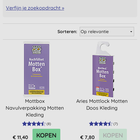
Verfijn je zoekopdracht »
Sorteren:
Mottbox
Aries Mottlock Motten
Navulverpakking Motten
Doos Kleding
Kleding
(
8
)
(
7
)
KOPEN
KOPEN
€ 11,40
€ 7,80