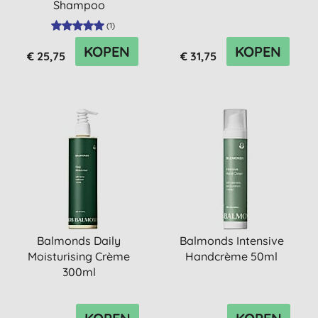
Shampoo
(
1
)
KOPEN
KOPEN
€ 25,75
€ 31,75
Balmonds Daily
Balmonds Intensive
Moisturising Crème
Handcrème 50ml
300ml