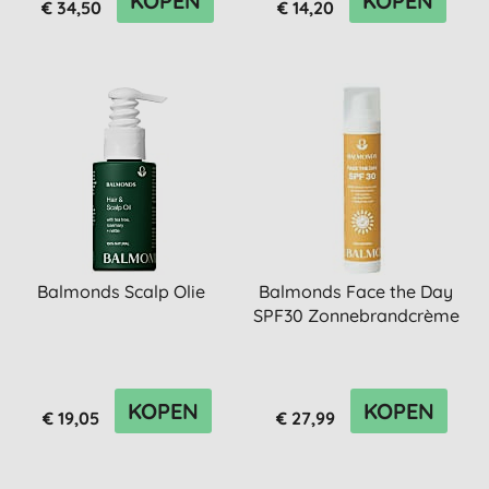
KOPEN
KOPEN
€ 34,50
€ 14,20
Balmonds Scalp Olie
Balmonds Face the Day
SPF30 Zonnebrandcrème
KOPEN
KOPEN
€ 19,05
€ 27,99