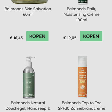
Balmonds Skin Salvation
Balmonds Daily
60ml
Moisturising Crème
100ml
KOPEN
KOPEN
€ 16,45
€ 19,05
Balmonds Natural
Balmonds Top to Toe
Douchegel, Handzeep &
SPF30 Zonnebrandcrème