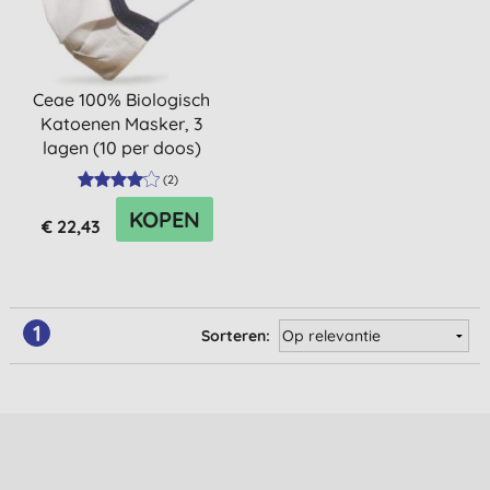
Ceae 100% Biologisch
Katoenen Masker, 3
lagen (10 per doos)
(
2
)
KOPEN
€ 22,43
1
Sorteren: