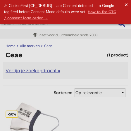
✕
⚠ CookieFirst [CF_DEBUG]: Late Consent detected — a Google
How to fix: GTG
tag fired before Consent Mode defaults were set.
/ consent load order →
Inzet voor duurzaamheid sinds 2008
Home
Alle merken
Ceae
Ceae
(1 product)
Verfijn je zoekopdracht »
Sorteren:
-50%