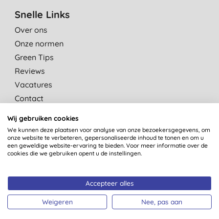
Snelle Links
Over ons
Onze normen
Green Tips
Reviews
Vacatures
Contact
Affiliate programma
Wij gebruiken cookies
Kinderdagverblijven
We kunnen deze plaatsen voor analyse van onze bezoekersgegevens, om
onze website te verbeteren, gepersonaliseerde inhoud te tonen en om u
een geweldige website-ervaring te bieden. Voor meer informatie over de
cookies die we gebruiken opent u de instellingen.
Shop per categorie
Shop per merk
Accepteer alles
Shop nieuwe producten
Weigeren
Nee, pas aan
Shop bestsellers
Shop navulverpakkingen