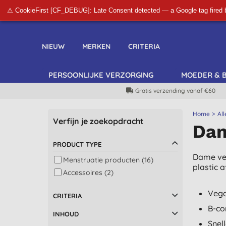
⚠ CookieFirst [CF_DEBUG]: Late Consent detected — a Google tag fired 
NIEUW
MERKEN
CRITERIA
PERSOONLIJKE VERZORGING
MOEDER & 
Gratis verzending vanaf €60
Home
Al
Verfijn je zoekopdracht
Da
PRODUCT TYPE
Dame ver
Menstruatie producten (16)
plastic 
Accessoires (2)
Veg
CRITERIA
B-co
INHOUD
Snel