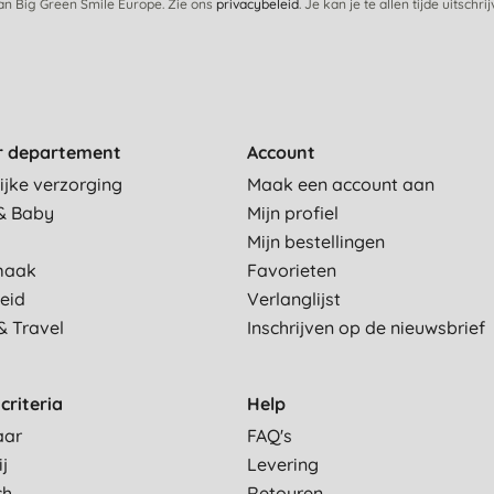
van Big Green Smile Europe. Zie ons
privacybeleid
. Je kan je te allen tijde uitschri
r departement
Account
ijke verzorging
Maak een account aan
& Baby
Mijn profiel
Mijn bestellingen
maak
Favorieten
eid
Verlanglijst
& Travel
Inschrijven op de nieuwsbrief
criteria
Help
aar
FAQ's
ij
Levering
ch
Retouren