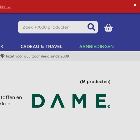
✕
rder →
Green Tips
Mijn Account
Mijn Lijst
AK
CADEAU & TRAVEL
AANBIEDINGEN
Inzet voor duurzaamheid sinds 2008
(16 producten)
toffen en
kken.