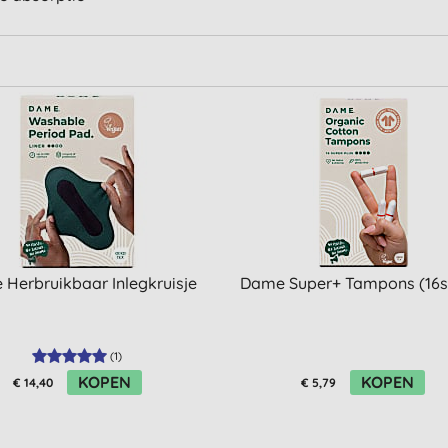
Herbruikbaar Inlegkruisje
Dame Super+ Tampons (16s
(
1
)
KOPEN
KOPEN
€ 14,40
€ 5,79