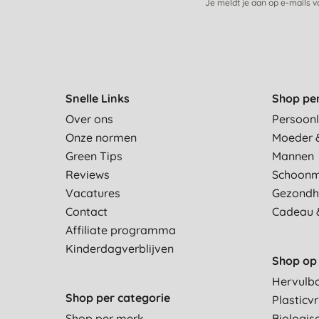
Je meldt je aan op e-mails 
Snelle Links
Shop pe
Over ons
Persoonl
Onze normen
Moeder 
Green Tips
Mannen
Reviews
Schoon
Vacatures
Gezondh
Contact
Cadeau 
Affiliate programma
Kinderdagverblijven
Shop op 
Hervulb
Shop per categorie
Plasticvr
Shop per merk
Biologis