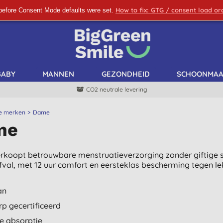
How to fix: GTG / consent load o
before Consent Mode defaults were set.
SCHRIJF ME IN!
BABY
MANNEN
GEZONDHEID
SCHOONMA
CO2 neutrale levering
le merken
Dame
me
koopt betrouwbare menstruatieverzorging zonder giftige s
afval, met 12 uur comfort en eersteklas bescherming tegen le
an
rp gecertificeerd
le absorptie