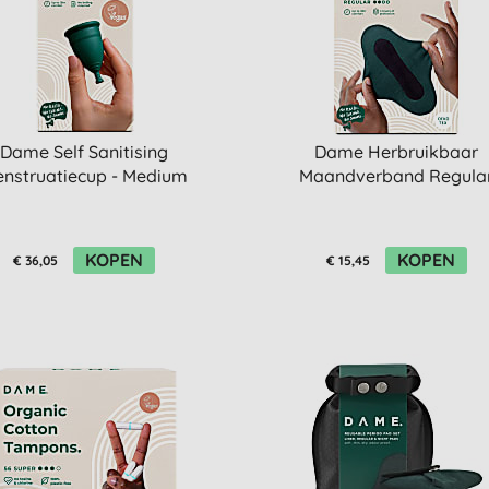
Dame Self Sanitising
Dame Herbruikbaar
nstruatiecup - Medium
Maandverband Regula
KOPEN
KOPEN
€ 36,05
€ 15,45