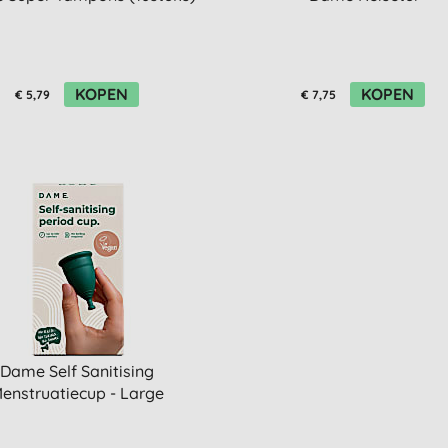
KOPEN
KOPEN
€ 5,79
€ 7,75
Dame Self Sanitising
enstruatiecup - Large