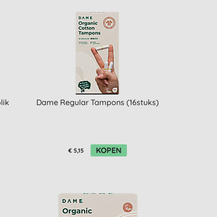
lik
Dame Regular Tampons (16stuks)
KOPEN
€ 5,15