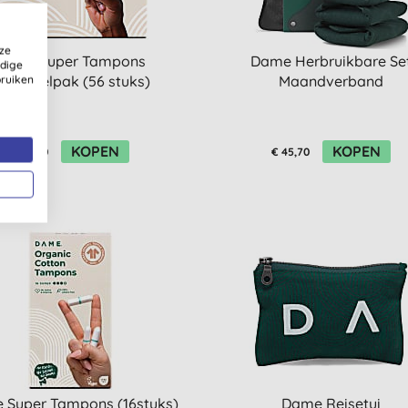
ze
Dame Super Tampons
Dame Herbruikbare Se
ldige
oordeelpak (56 stuks)
Maandverband
bruiken
KOPEN
KOPEN
€ 19,50
€ 45,70
 Super Tampons (16stuks)
Dame Reisetui