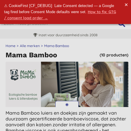
✕
⚠ CookieFirst [CF_DEBUG]: Late Consent detected — a Google
How to fix: GTG
tag fired before Consent Mode defaults were set.
/ consent load order →
Inzet voor duurzaamheid sinds 2008
Home
Alle merken
Mama Bamboo
Mama Bamboo
(10 producten)
Mama Bamboo luiers en doekjes zijn gemaakt van
duurzaam gecertificeerde bamboeviscose, dat zachter
aanvoelt dan katoen zonder irritatie of allergenen.
Bamboe viscose is ook superabsorberend - het