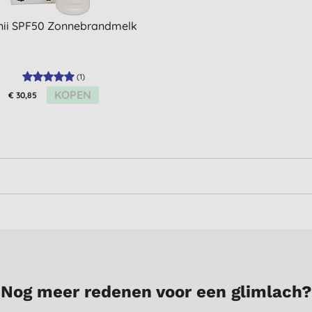
nii SPF50 Zonnebrandmelk
(
1
)
KOPEN
€ 30,85
Nog meer redenen voor een glimlach?