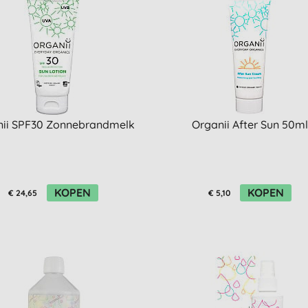
nii SPF30 Zonnebrandmelk
Organii After Sun 50ml
KOPEN
KOPEN
€ 24,65
€ 5,10