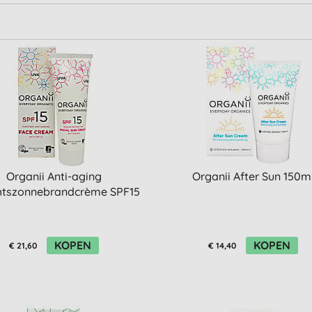
Organii Anti-aging
Organii After Sun 150m
htszonnebrandcrème SPF15
KOPEN
KOPEN
€ 21,60
€ 14,40