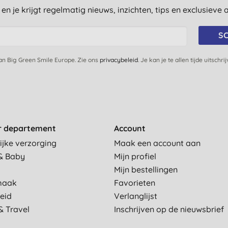
st en je krijgt regelmatig nieuws, inzichten, tips en exclusiev
SC
van Big Green Smile Europe. Zie ons
privacybeleid
. Je kan je te allen tijde uitschri
r departement
Account
ijke verzorging
Maak een account aan
& Baby
Mijn profiel
Mijn bestellingen
maak
Favorieten
eid
Verlanglijst
& Travel
Inschrijven op de nieuwsbrief