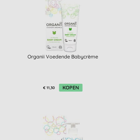
Organii Voedende Babycrème
KOPEN
€ 11,30