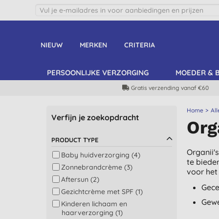
NIEUW
MERKEN
CRITERIA
PERSOONLIJKE VERZORGING
MOEDER & 
Gratis verzending vanaf €60
Home
Al
Verfijn je zoekopdracht
Org
PRODUCT TYPE
Organii'
Baby huidverzorging (4)
te biede
Zonnebrandcrème (3)
voor het 
Aftersun (2)
Gece
Gezichtcrème met SPF (1)
Gewe
Kinderen lichaam en
haarverzorging (1)