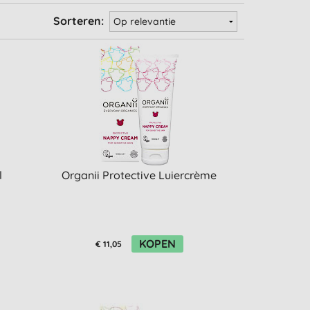
Sorteren:
l
Organii Protective Luiercrème
KOPEN
€ 11,05