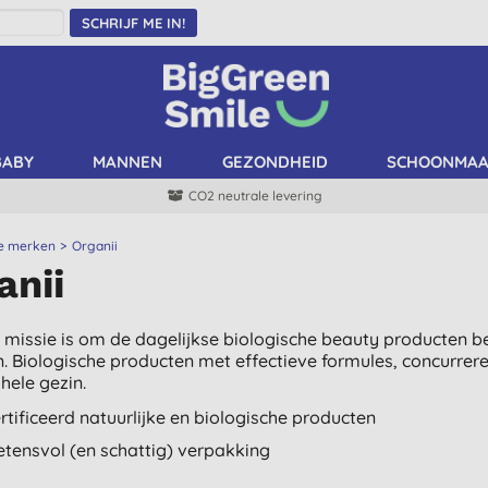
SCHRIJF ME IN!
BABY
MANNEN
GEZONDHEID
SCHOONMA
CO2 neutrale levering
le merken
Organii
anii
s missie is om de dagelijkse biologische beauty producten b
n. Biologische producten met effectieve formules, concurrere
hele gezin.
rtificeerd natuurlijke en biologische producten
tensvol (en schattig) verpakking