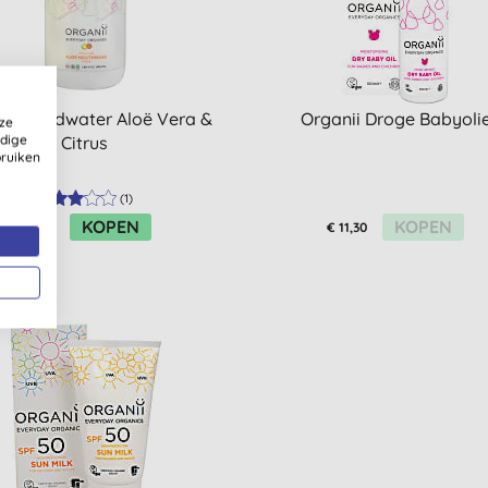
ii Mondwater Aloë Vera &
Organii Droge Babyoli
ze
ldige
Citrus
bruiken
(
1
)
KOPEN
KOPEN
€ 8,20
€ 11,30