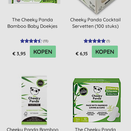
The Cheeky Panda
Cheeky Panda Cocktail
Bamboo Baby Doekjes
Servetten (100 stuks)
(
13
)
(
1
)
KOPEN
KOPEN
€ 3,95
€ 6,15
Cheeky Panda Bamboo
The Cheeky Panda