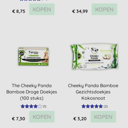
KOPEN
KOPEN
€ 8,75
€ 34,99
The Cheeky Panda
Cheeky Panda Bamboe
Bamboe Droge Doekjes
Gezichtsdoekjes
(100 stuks)
Kokosnoot
(
1
)
(
2
)
KOPEN
KOPEN
€ 7,30
€ 3,20