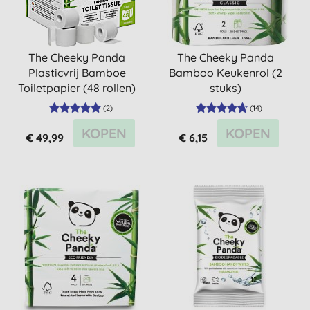
The Cheeky Panda
The Cheeky Panda
Plasticvrij Bamboe
Bamboo Keukenrol (2
Toiletpapier (48 rollen)
stuks)
(
2
)
(
14
)
KOPEN
KOPEN
€ 49,99
€ 6,15