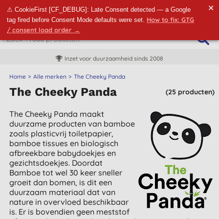
✕
⚠ CookieFirst [CF_DEBUG]: Late Consent detected — a Google
How to fix: GTG
tag fired before Consent Mode defaults were set.
/ consent load order →
Inzet voor duurzaamheid sinds 2008
Home
Alle merken
The Cheeky Panda
The Cheeky Panda
(25 producten)
The Cheeky Panda maakt
duurzame producten van bamboe
zoals plasticvrij toiletpapier,
bamboe tissues en biologisch
afbreekbare babydoekjes en
gezichtsdoekjes. Doordat
Bamboe tot wel 30 keer sneller
groeit dan bomen, is dit een
duurzaam materiaal dat van
nature in overvloed beschikbaar
is. Er is bovendien geen meststof