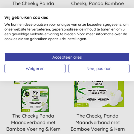
The Cheeky Panda
Cheeky Panda Bamboe
Plasticvrij Bamboo
Doekjes
Toiletpapier (4 rollen)
Wij gebruiken cookies
We kunnen deze plaatsen voor analyse van onze bezoekersgegevens, om
(
4
)
(
9
)
onze website te verbeteren, gepersonaliseerde inhoud te tonen en om u
een geweldige website-ervaring te bieden. Voor meer informatie over de
KOPEN
KOPEN
€ 5,65
€ 1,95
cookies die we gebruiken opent u de instellingen.
Accepteer alles
Weigeren
Nee, pas aan
The Cheeky Panda
The Cheeky Panda
Maandverband met
Maandverband met
Bamboe Voering & Kern
Bamboe Voering & Kern