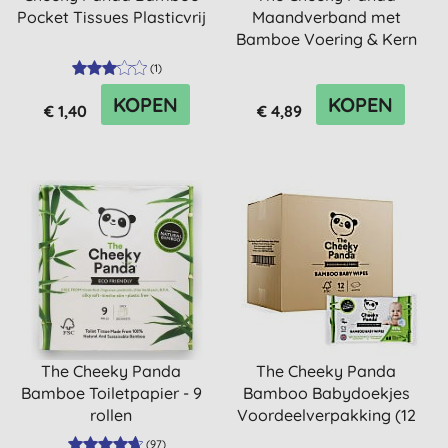
Pocket Tissues Plasticvrij
Maandverband met
Bamboe Voering & Kern
- Heavy (12...
(
1
)
KOPEN
KOPEN
€ 1,40
€ 4,89
The Cheeky Panda
The Cheeky Panda
Bamboe Toiletpapier - 9
Bamboo Babydoekjes
rollen
Voordeelverpakking (12
stuks)
(
97
)