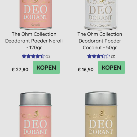
The Ohm Collection
The Ohm Collection
Deodorant Poeder Neroli
Deodorant Poeder
- 120gr
Coconut - 50gr
(
2
)
(
2
)
KOPEN
KOPEN
€ 27,80
€ 16,50