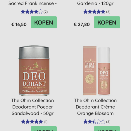
Sacred Frankincense -
Gardenia - 120gr
50gr
(
2
)
(
2
)
KOPEN
KOPEN
€ 16,50
€ 27,80
The Ohm Collection
The Ohm Collection
Deodorant Poeder
Deodorant Crème
Sandalwood - 50gr
Orange Blossom
(
1
)
(
2
)