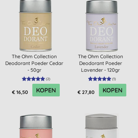
The Ohm Collection
The Ohm Collection
Deodorant Poeder Cedar
Deodorant Poeder
- 50gr
Lavender - 120gr
(
2
)
(
1
)
KOPEN
KOPEN
€ 16,50
€ 27,80