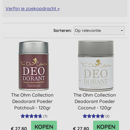
Verfijn je zoekopdracht »
Sorteren:
The Ohm Collection
The Ohm Collection
Deodorant Poeder
Deodorant Poeder
Patchouli - 120gr
Coconut - 120gr
(
7
)
(
2
)
KOPEN
KOPEN
€ 27,80
€ 27,80