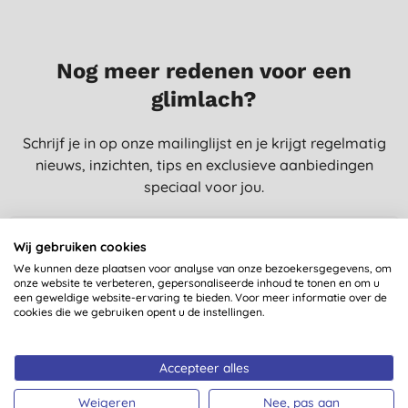
Nog meer redenen voor een
glimlach?
Schrijf je in op onze mailinglijst en je krijgt regelmatig
nieuws, inzichten, tips en exclusieve aanbiedingen
speciaal voor jou.
Wij gebruiken cookies
SCHRIJF ME IN!
We kunnen deze plaatsen voor analyse van onze bezoekersgegevens, om
onze website te verbeteren, gepersonaliseerde inhoud te tonen en om u
een geweldige website-ervaring te bieden. Voor meer informatie over de
cookies die we gebruiken opent u de instellingen.
Je meldt je aan op e-mails van Big Green Smile Europe. Zie ons
Accepteer alles
privacybeleid
. Je kan je te allen tijde uitschrijven.
Algemene
voorwaarden
.
Weigeren
Nee, pas aan