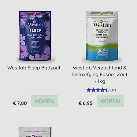
Westlab Sleep Badzout
Westlab Verzachtend &
Detoxifying Epsom Zout
- 1kg
(
12
)
KOPEN
KOPEN
€ 7,80
€ 6,95