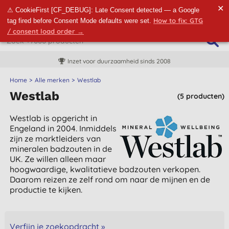
✕
⚠ CookieFirst [CF_DEBUG]: Late Consent detected — a Google
How to fix: GTG
tag fired before Consent Mode defaults were set.
/ consent load order →
Inzet voor duurzaamheid sinds 2008
Home
Alle merken
Westlab
Westlab
(5 producten)
Westlab is opgericht in
Engeland in 2004. Inmiddels
zijn ze marktleiders van
mineralen badzouten in de
UK. Ze willen alleen maar
hoogwaardige, kwalitatieve badzouten verkopen.
Daarom reizen ze zelf rond om naar de mijnen en de
productie te kijken.
Verfijn je zoekopdracht »