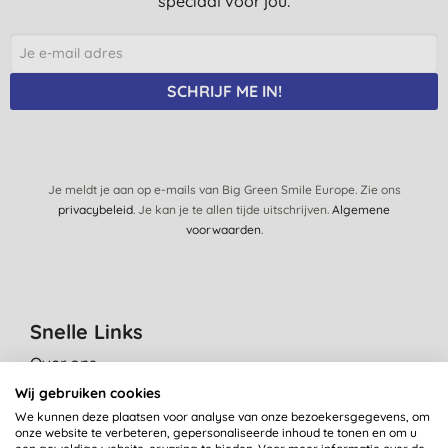
speciaal voor jou.
SCHRIJF ME IN!
Je meldt je aan op e-mails van Big Green Smile Europe. Zie ons
privacybeleid
. Je kan je te allen tijde uitschrijven.
Algemene
voorwaarden
.
Snelle Links
Over ons
Onze normen
Wij gebruiken cookies
We kunnen deze plaatsen voor analyse van onze bezoekersgegevens, om
Green Tips
onze website te verbeteren, gepersonaliseerde inhoud te tonen en om u
Reviews