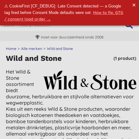
✕
⚠ CookieFirst [CF_DEBUG]: Late Consent detected — a Google
How to fix: GTG
tag fired before Consent Mode defaults were set.
/ consent load order →
Inzet voor duurzaamheid sinds 2008
Home
Alle merken
Wild and Stone
Wild and Stone
(1 product)
Het Wild &
Stone
assortiment
biedt
duurzame, herbruikbare en stijlvolle alternatieven voor
wegwerpplastic.
Kies uit een reeks Wild & Stone producten, waaronder
biologisch katoenen theedoeken en vaatdoekjes,
bamboe tandenborstels voor kinderen, herbruikbare
metalen drinkrietjes, plasticvrije haarbanden en meer,
allemaal verkrijgbaar als onderdeel van het