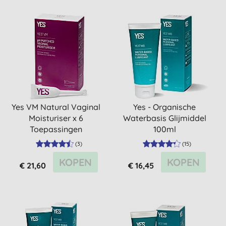
Yes VM Natural Vaginal
Yes - Organische
Moisturiser x 6
Waterbasis Glijmiddel
Toepassingen
100ml
(
3
)
(
15
)
KOPEN
KOPEN
€ 21,60
€ 16,45