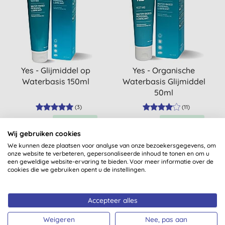
Yes - Glijmiddel op
Yes - Organische
Waterbasis 150ml
Waterbasis Glijmiddel
50ml
(
3
)
(
11
)
KOPEN
KOPEN
€ 21,60
€ 11,30
Wij gebruiken cookies
We kunnen deze plaatsen voor analyse van onze bezoekersgegevens, om
onze website te verbeteren, gepersonaliseerde inhoud te tonen en om u
een geweldige website-ervaring te bieden. Voor meer informatie over de
cookies die we gebruiken opent u de instellingen.
1
Sorteren:
Accepteer alles
Weigeren
Nee, pas aan