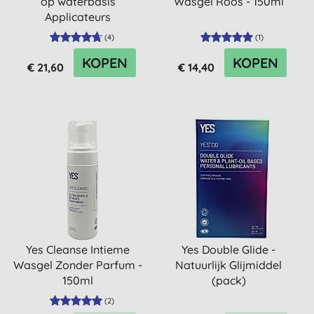
op waterbasis
Wasgel Roos - 150ml
Applicateurs
(
4
)
(
1
)
KOPEN
KOPEN
€ 21,60
€ 14,40
Yes Cleanse Intieme
Yes Double Glide -
Wasgel Zonder Parfum -
Natuurlijk Glijmiddel
150ml
(pack)
(
2
)