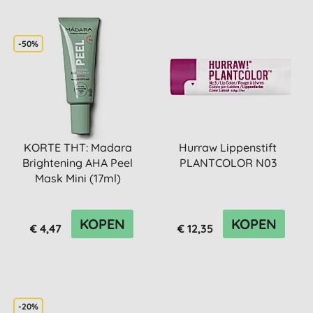
-50%
KORTE THT: Madara
Hurraw Lippenstift
Brightening AHA Peel
PLANTCOLOR N03
Mask Mini (17ml)
KOPEN
KOPEN
€ 4,47
€ 12,35
-20%