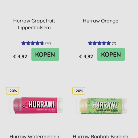
Hurraw Grapefruit
Hurraw Orange
Lippenbalsem
(
12
)
(
2
)
KOPEN
KOPEN
€ 4,92
€ 4,92
-20%
-20%
Hurraw Watermeloen
Hurraw Boabab Banana