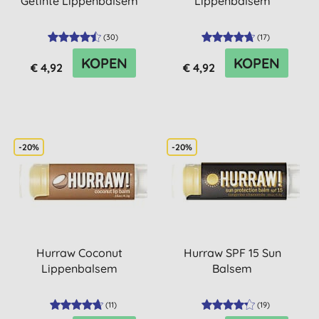
Getinte Lippenbalsem
Lippenbalsem
(
30
)
(
17
)
KOPEN
KOPEN
€ 4,92
€ 4,92
-20%
-20%
Hurraw Coconut
Hurraw SPF 15 Sun
Lippenbalsem
Balsem
(
11
)
(
19
)