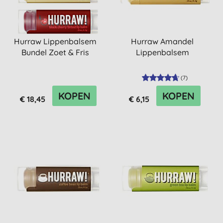
Hurraw Lippenbalsem
Hurraw Amandel
Bundel Zoet & Fris
Lippenbalsem
(
7
)
KOPEN
KOPEN
€ 18,45
€ 6,15