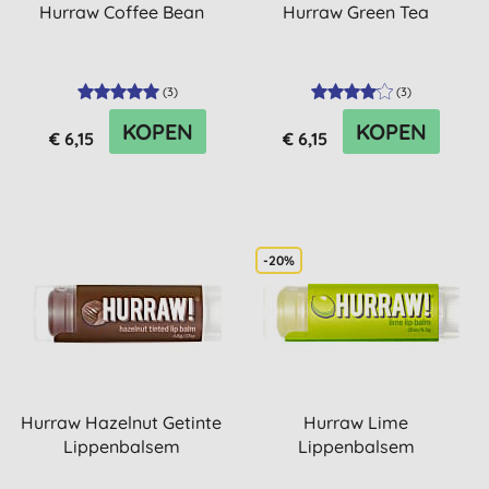
Hurraw Coffee Bean
Hurraw Green Tea
(
3
)
(
3
)
KOPEN
KOPEN
€ 6,15
€ 6,15
-20%
Hurraw Hazelnut Getinte
Hurraw Lime
Lippenbalsem
Lippenbalsem