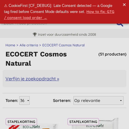
✕
⚠ CookieFirst [CF_DEBUG]: Late Consent detected — a Google
How to fix: GTG
tag fired before Consent Mode defaults were set.
/ consent load order →
Inzet voor duurzaamheid sinds 2008
Home
Alle criteria
ECOCERT Cosmos Natural
ECOCERT Cosmos
(51 producten)
Natural
Verfijn je zoekopdracht »
Tonen:
Sorteren:
STAPELKORTING
STAPELKORTING