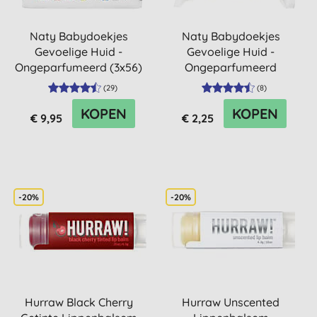
Naty Babydoekjes
Naty Babydoekjes
Gevoelige Huid -
Gevoelige Huid -
Ongeparfumeerd (3x56)
Ongeparfumeerd
(Reispakket)
(
29
)
(
8
)
KOPEN
KOPEN
€ 9,95
€ 2,25
-20%
-20%
Hurraw Black Cherry
Hurraw Unscented