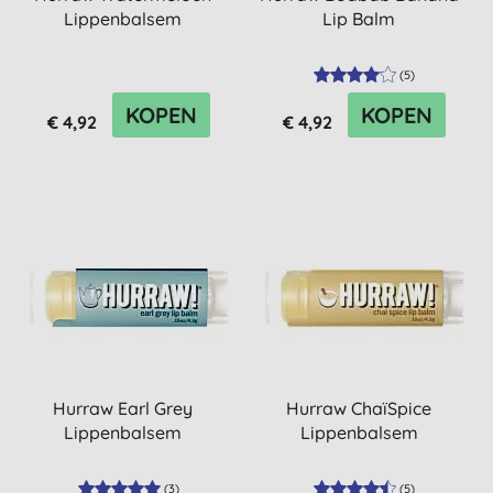
Lippenbalsem
Lip Balm
(
5
)
KOPEN
KOPEN
€ 4,92
€ 4,92
Hurraw Earl Grey
Hurraw ChaïSpice
Lippenbalsem
Lippenbalsem
(
3
)
(
5
)