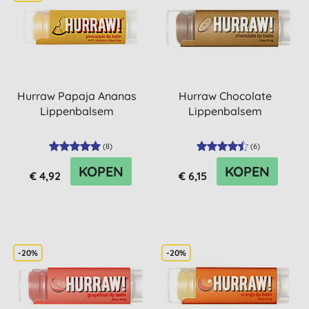
Hurraw Papaja Ananas
Hurraw Chocolate
Lippenbalsem
Lippenbalsem
(
8
)
(
6
)
KOPEN
KOPEN
€ 4,92
€ 6,15
-20%
-20%