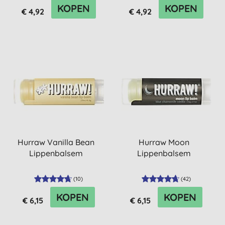
KOPEN
KOPEN
€ 4,92
€ 4,92
Hurraw Vanilla Bean
Hurraw Moon
Lippenbalsem
Lippenbalsem
(
10
)
(
42
)
KOPEN
KOPEN
€ 6,15
€ 6,15