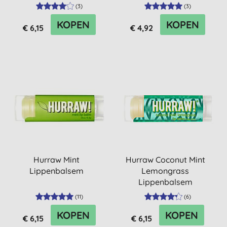
(
3
)
(
3
)
KOPEN
KOPEN
€ 6,15
€ 4,92
Hurraw Mint
Hurraw Coconut Mint
Lippenbalsem
Lemongrass
Lippenbalsem
(
11
)
(
6
)
KOPEN
KOPEN
€ 6,15
€ 6,15