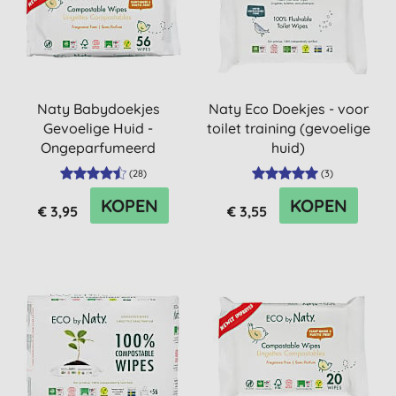
Naty Babydoekjes
Naty Eco Doekjes - voor
Gevoelige Huid -
toilet training (gevoelige
Ongeparfumeerd
huid)
(
28
)
(
3
)
KOPEN
KOPEN
€ 3,95
€ 3,55