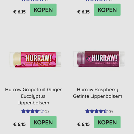
KOPEN
KOPEN
€ 6,15
€ 6,15
Hurraw Grapefruit Ginger
Hurraw Raspberry
Eucalyptus
Getinte Lippenbalsem
Lippenbalsem
(
2
)
(
9
)
KOPEN
KOPEN
€ 6,15
€ 6,15