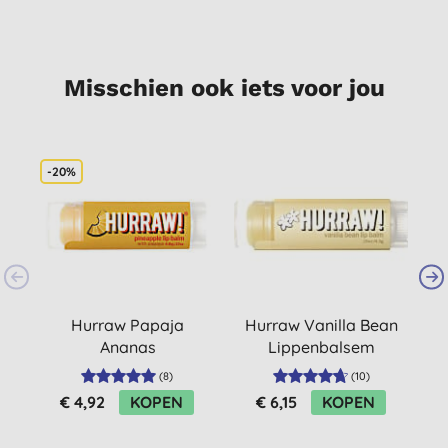
Misschien ook iets voor jou
-20%
-
Hurraw Papaja
Hurraw Vanilla Bean
Ananas
Lippenbalsem
Lippenbalsem
(
8
)
(
10
)
€ 4,92
KOPEN
€ 6,15
KOPEN