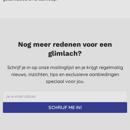
unisex en regelmatig aanbrengen is wel nodig.
K. S., Utrecht
30-6-2022
super goede balsems!
S. B., Aarschot
Nog meer redenen voor een
20-5-2019
glimlach?
Smaak is heel subtiel, verzorgt mijn lippen heel goed. Ik ben
zeer tevreden!
Schrijf je in op onze mailinglijst en je krijgt regelmatig
J. C., outer
nieuws, inzichten, tips en exclusieve aanbiedingen
speciaal voor jou.
15-5-2019
Het is vooral voor onze dochter en ze is daar heel tevreden
van.
O. D. B., Turnhout
SCHRIJF ME IN!
22-3-2018