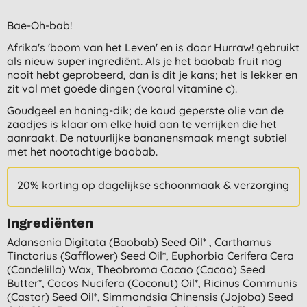
Bae-Oh-bab!
Afrika's 'boom van het Leven' en is door Hurraw! gebruikt
als nieuw super ingrediënt. Als je het baobab fruit nog
nooit hebt geprobeerd, dan is dit je kans; het is lekker en
zit vol met goede dingen (vooral vitamine c).
Goudgeel en honing-dik; de koud geperste olie van de
zaadjes is klaar om elke huid aan te verrijken die het
aanraakt. De natuurlijke bananensmaak mengt subtiel
met het nootachtige baobab.
20% korting op dagelijkse schoonmaak & verzorging
Ingrediënten
Adansonia Digitata (baobab) Seed Oil* , Carthamus
Tinctorius (safflower) Seed Oil*, Euphorbia Cerifera Cera
(candelilla) Wax, Theobroma Cacao (cacao) Seed
Butter*, Cocos Nucifera (coconut) Oil*, Ricinus Communis
(castor) Seed Oil*, Simmondsia Chinensis (jojoba) Seed