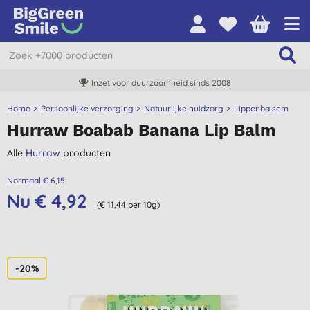
Inzet voor duurzaamheid sinds 2008
Home
Persoonlijke verzorging
Natuurlijke huidzorg
Lippenbalsem
Hurraw Boabab Banana Lip Balm
Alle
Hurraw
producten
Normaal € 6,15
Nu € 4,92
(€ 11,44 per 10g)
-20%