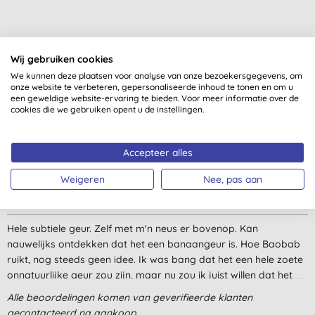
Wij gebruiken cookies
We kunnen deze plaatsen voor analyse van onze bezoekersgegevens, om
Klantbeoordelingen
onze website te verbeteren, gepersonaliseerde inhoud te tonen en om u
een geweldige website-ervaring te bieden. Voor meer informatie over de
4,0
van 5 (
5
beoordelingen
)
cookies die we gebruiken opent u de instellingen.
Great lips moisturizer, the smell is very soft and more boabab
Accepteer alles
than banana
Weigeren
Nee, pas aan
T. I., Amsterdam
2-1-2023
Hele subtiele geur. Zelf met m'n neus er bovenop. Kan
nauwelijks ontdekken dat het een banaangeur is. Hoe Baobab
ruikt, nog steeds geen idee. Ik was bang dat het een hele zoete
onnatuurlijke geur zou zijn, maar nu zou ik juist willen dat het
wat zoeter zou ruiken en vooral sterker naar banaan. De
Alle beoordelingen komen van geverifieerde klanten
lippenbalsems van Hurraw zijn altijd wat glanzend, dus niet heel
gecontacteerd na aankoop.