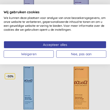
Wij gebruiken cookies
We kunnen deze plaatsen voor analyse van onze bezoekersgegevens, om
Attitude Oceanly PHYTO-
Attitude Oceanly PHYTO-
onze website te verbeteren, gepersonaliseerde inhoud te tonen en om u
AGE Solid Nachtcrème
AGE Solid Gezichtsserum
een geweldige website-ervaring te bieden. Voor meer informatie over de
cookies die we gebruiken opent u de instellingen.
- Mini
Accepteer alles
KOPEN
KOPEN
€ 19,99
€ 19,99
Weigeren
Nee, pas aan
-50%