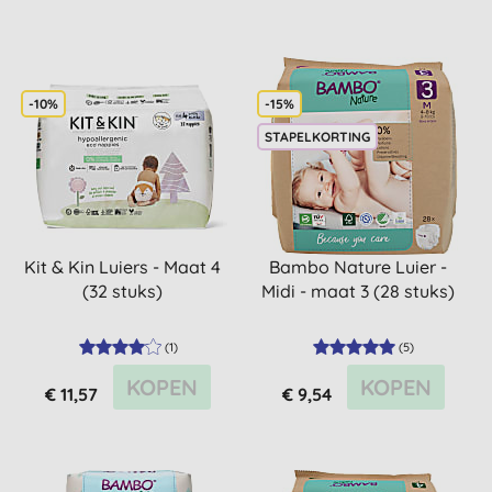
-10%
-15%
STAPELKORTING
Kit & Kin Luiers - Maat 4
Bambo Nature Luier -
(32 stuks)
Midi - maat 3 (28 stuks)
(
1
)
(
5
)
KOPEN
KOPEN
€ 11,57
€ 9,54