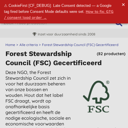
✕
⚠ CookieFirst [CF_DEBUG]: Late Consent detected — a Google
How to fix: GTG
tag fired before Consent Mode defaults were set.
/ consent load order →
Inzet voor duurzaamheid sinds 2008
Home
Alle criteria
Forest Stewardship Council (FSC) Gecertificeerd
Forest Stewardship
(82 producten)
Council (FSC) Gecertificeerd
Deze NGO, the Forest
Stewardship Council zet zich in
voor het duurzaam beheren
van onze bossen en
wouden.
Hout dat het label
FSC draagt, wordt op
onafhankelijke basis
gecertificeerd en heeft de
nodige ecologische, sociale en
economische voorwaarden