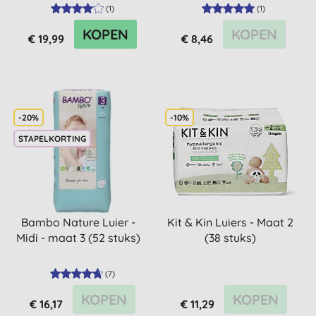
(
1
)
(
1
)
KOPEN
KOPEN
€ 19,99
€ 8,46
-20%
-10%
STAPELKORTING
Bambo Nature Luier -
Kit & Kin Luiers - Maat 2
Midi - maat 3 (52 stuks)
(38 stuks)
(
7
)
KOPEN
KOPEN
€ 16,17
€ 11,29