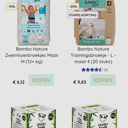
-15%
-20%
STAPELKORTING
Bambo Nature
Bambo Nature
Zwemluierbroekjes Maat
Trainingsbroekje - L -
M (12+ kg)
maat 4 (20 stuks)
(
2
)
KOPEN
KOPEN
€ 6,12
€ 9,83