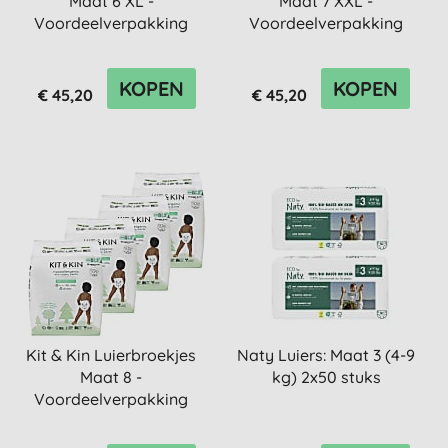
Maat 6 XL -
Maat 7 XXL -
Voordeelverpakking
Voordeelverpakking
(4x18 stuks)
(4x16 stuks)
KOPEN
KOPEN
€ 45,20
€ 45,20
Kit & Kin Luierbroekjes
Naty Luiers: Maat 3 (4-9
Maat 8 -
kg) 2x50 stuks
Voordeelverpakking
(4x14 stuks)