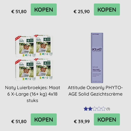
KOPEN
KOPEN
€ 51,80
€ 25,90
Naty Luierbroekjes: Maat
Attitude Oceanly PHYTO-
6 X-Large (16+ kg) 4x18
AGE Solid Gezichtscrème
stuks
(
1
)
KOPEN
KOPEN
€ 51,80
€ 39,99