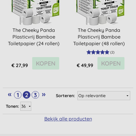
The Cheeky Panda
The Cheeky Panda
Plasticvrij Bamboe
Plasticvrij Bamboe
Toiletpapier (24 rollen)
Toiletpapier (48 rollen)
(
2
)
KOPEN
KOPEN
€ 27,99
€ 49,99
«
»
1
2
3
Sorteren:
Tonen:
Bekijk alle producten