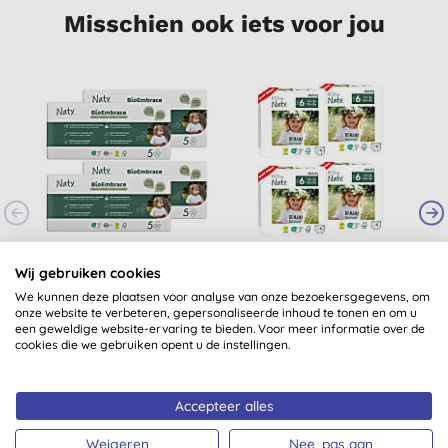
Misschien ook iets voor jou
-
Naty Luiers: Maat 5
Naty Luierbroekjes:
Wij gebruiken cookies
(11-25 kg) 4x40 stuks
Maat 6 X-Large (16+
We kunnen deze plaatsen voor analyse van onze bezoekersgegevens, om
kg) 4x18 stuks
onze website te verbeteren, gepersonaliseerde inhoud te tonen en om u
een geweldige website-ervaring te bieden. Voor meer informatie over de
€ 86,40
KOPEN
€ 48,00
KOPEN
cookies die we gebruiken opent u de instellingen.
Accepteer alles
Weigeren
Nee, pas aan