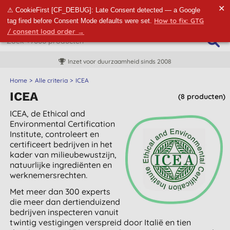
✕
⚠ CookieFirst [CF_DEBUG]: Late Consent detected — a Google
How to fix: GTG
tag fired before Consent Mode defaults were set.
/ consent load order →
Inzet voor duurzaamheid sinds 2008
Home
Alle criteria
ICEA
ICEA
(8 producten)
ICEA, de Ethical and
Environmental Certification
Institute, controleert en
certificeert bedrijven in het
kader van milieubewustzijn,
natuurlijke ingrediënten en
werknemersrechten.
Met meer dan 300 experts
die meer dan dertienduizend
bedrijven inspecteren vanuit
twintig vestigingen verspreid door Italië en tien