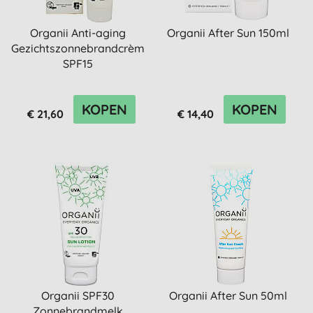
Organii Anti-aging
Organii After Sun 150ml
Gezichtszonnebrandcrème
SPF15
KOPEN
KOPEN
€ 21,60
€ 14,40
Organii SPF30
Organii After Sun 50ml
Zonnebrandmelk