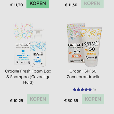
KOPEN
KOPEN
€ 11,30
€ 11,30
Organii Fresh Foam Bad
Organii SPF50
& Shampoo (Gevoelige
Zonnebrandmelk
Huid)
(
1
)
KOPEN
KOPEN
€ 10,25
€ 30,85