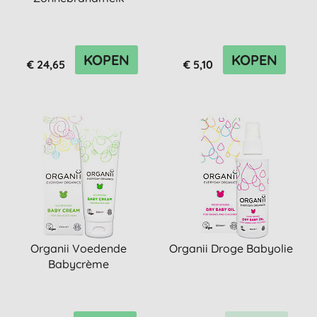
KOPEN
KOPEN
€ 24,65
€ 5,10
Organii Voedende
Organii Droge Babyolie
Babycrème