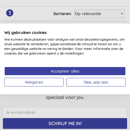
1
Sorteren:
Wij gebruiken cookies
We kunnen deze plaatsen voor analyse van onze bezoekersgegevens, om
onze website te verbeteren, gepersonaliseerde inhoud te tonen en om u
een geweldige website-ervaring te bieden. Voor meer informatie over de
cookies die we gebruiken opent u de instellingen.
Nog meer redenen voor een
glimlach?
Accepteer alles
Weigeren
Nee, pas aan
Schrijf je in op onze mailinglijst en je krijgt regelmatig
nieuws, inzichten, tips en exclusieve aanbiedingen
speciaal voor jou.
SCHRIJF ME IN!