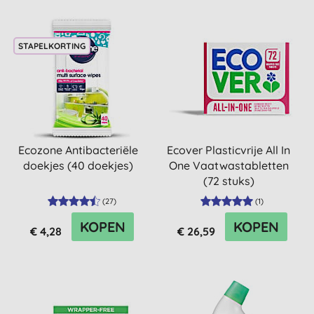
STAPELKORTING
Ecozone Antibacteriële
Ecover Plasticvrije All In
doekjes (40 doekjes)
One Vaatwastabletten
(72 stuks)
(
27
)
(
1
)
KOPEN
KOPEN
€ 4,28
€ 26,59