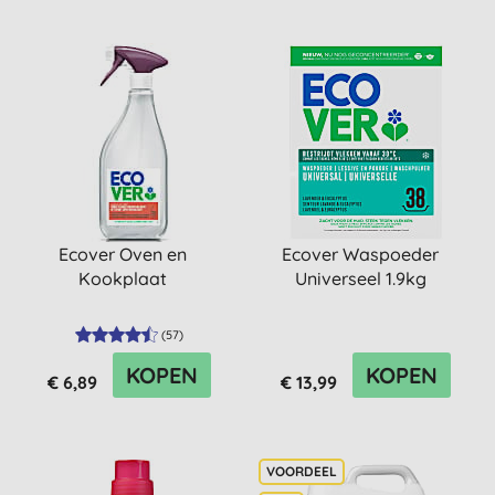
Ecover Oven en
Ecover Waspoeder
Kookplaat
Universeel 1.9kg
(
57
)
KOPEN
KOPEN
€ 6,89
€ 13,99