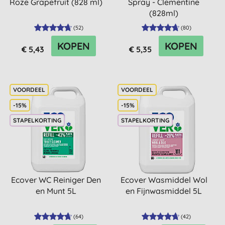
Roze Grapefruit (828 ml)
Spray - Clementine
(828ml)
(
52
)
(
80
)
KOPEN
KOPEN
€ 5,43
€ 5,35
-15%
-15%
STAPELKORTING
STAPELKORTING
Ecover WC Reiniger Den
Ecover Wasmiddel Wol
en Munt 5L
en Fijnwasmiddel 5L
(
64
)
(
42
)