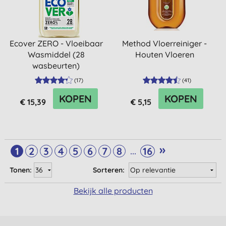
Ecover ZERO - Vloeibaar
Method Vloerreiniger -
Wasmiddel (28
Houten Vloeren
wasbeurten)
(
17
)
(
41
)
KOPEN
KOPEN
€ 15,39
€ 5,15
»
...
1
2
3
4
5
6
7
8
16
Tonen:
Sorteren:
Bekijk alle producten