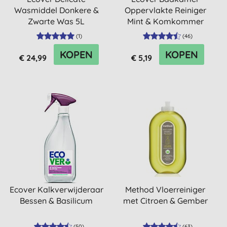
Wasmiddel Donkere &
Oppervlakte Reiniger
Zwarte Was 5L
Mint & Komkommer
(
1
)
(
46
)
KOPEN
KOPEN
€ 24,99
€ 5,19
Ecover Kalkverwijderaar
Method Vloerreiniger
Bessen & Basilicum
met Citroen & Gember
(
50
)
(
63
)