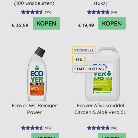
(100 wasbeurten)
stuks)
(
95
)
(
64
)
KOPEN
KOPEN
€ 32,59
€ 19,49
-15%
STAPELKORTING
Ecover WC Reiniger
Ecover Afwasmiddel
Power
Citroen & Aloë Vera 5L
(
93
)
(
50
)