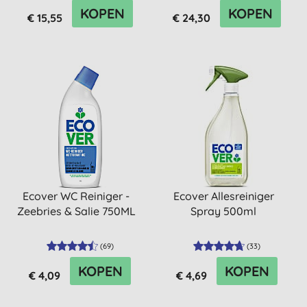
KOPEN
KOPEN
€ 15,55
€ 24,30
Ecover WC Reiniger -
Ecover Allesreiniger
Zeebries & Salie 750ML
Spray 500ml
(
69
)
(
33
)
KOPEN
KOPEN
€ 4,09
€ 4,69