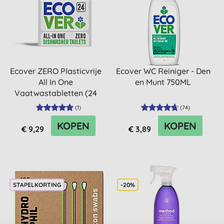
Ecover ZERO Plasticvrije
Ecover WC Reiniger - Den
All In One
en Munt 750ML
Vaatwastabletten (24
stuks)
(
1
)
(
74
)
KOPEN
KOPEN
€ 9,29
€ 3,89
STAPELKORTING
-20%