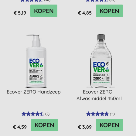
KOPEN
KOPEN
€ 5,19
€ 4,85
Ecover ZERO Handzeep
Ecover ZERO -
Afwasmiddel 450ml
(
2
)
(
11
)
KOPEN
KOPEN
€ 4,59
€ 3,89