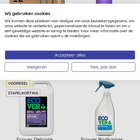
Wij gebruiken cookies
We kunnen deze plaatsen voor analyse van onze bezoekersgegevens, om
Hydrophil Biologisch
Method Allesreiniger -
onze website te verbeteren, gepersonaliseerde inhoud te tonen en om u
Katoenen
Franse Lavendel (828ml)
een geweldige website-ervaring te bieden. Voor meer informatie over de
Wattenstaafjes
cookies die we gebruiken opent u de instellingen.
(
77
)
(
62
)
Accepteer alles
KOPEN
KOPEN
€ 2,30
€ 5,19
Weigeren
Nee, pas aan
STAPELKORTING
Ecover Delicate
Ecover Badkamer