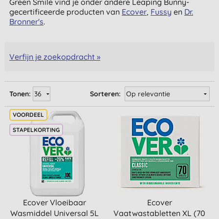
Green Smile vind je onder andere Leaping Bunny-
gecertificeerde producten van
Ecover
,
Fussy
en
Dr.
Bronner's
.
Verfijn je zoekopdracht »
Tonen:
Sorteren:
STAPELKORTING
Ecover Vloeibaar
Ecover
Wasmiddel Universal 5L
Vaatwastabletten XL (70