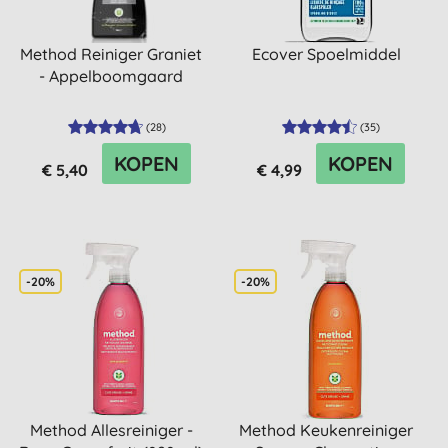
Method Reiniger Graniet
Ecover Spoelmiddel
- Appelboomgaard
(
28
)
(
35
)
KOPEN
KOPEN
€ 5,40
€ 4,99
-20%
-20%
Method Allesreiniger -
Method Keukenreiniger