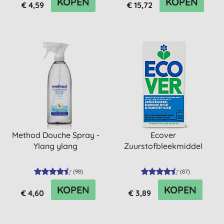
KOPEN
KOPEN
€ 4,59
€ 15,72
Method Douche Spray -
Ecover
Ylang ylang
Zuurstofbleekmiddel
(
98
)
(
87
)
KOPEN
KOPEN
€ 4,60
€ 3,89