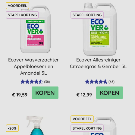
STAPELKORTING
STAPELKORTING
Ecover Wasverzachter
Ecover Allesreiniger
Appelbloesem en
Citroengras & Gember 5L
Amandel 5L
(
38
)
(
66
)
KOPEN
KOPEN
€ 19,59
€ 12,99
-20%
STAPELKORTING