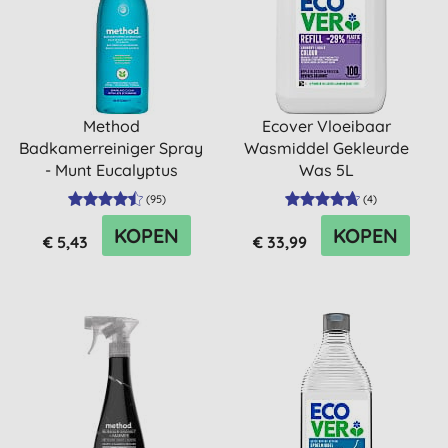
Method
Ecover Vloeibaar
Badkamerreiniger Spray
Wasmiddel Gekleurde
- Munt Eucalyptus
Was 5L
(828ml)
(
95
)
(
4
)
KOPEN
KOPEN
€ 5,43
€ 33,99