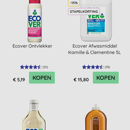
-15%
STAPELKORTING
Ecover Ontvlekker
Ecover Afwasmiddel
Kamille & Clementine 5L
(
51
)
(
19
)
KOPEN
KOPEN
€ 5,19
€ 15,80