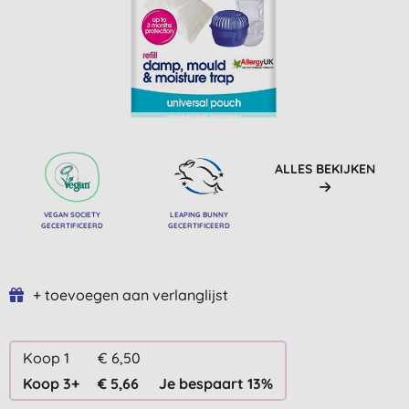
ALLES BEKIJKEN
VEGAN SOCIETY
LEAPING BUNNY
GECERTIFICEERD
GECERTIFICEERD
+ toevoegen aan verlanglijst
Koop 1
€ 6,50
Koop 3+
€ 5,66
Je bespaart 13%