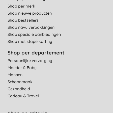
8-4-2015
Shop per merk
Shop nieuwe producten
Tot nu toe zit er nog geen water in, dus weet niet of het product
Shop bestsellers
werkt.
Shop navulverpakkingen
J. M., Almere
Shop speciale aanbiedingen
1-1-2014
Shop met stapelkorting
Shop per departement
Persoonlijke verzorging
Moeder & Baby
Mannen
Schoonmaak
Gezondheid
Cadeau & Travel