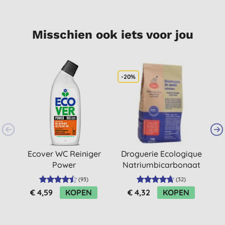
Misschien ook iets voor jou
-20%
S
Ecover WC Reiniger
Droguerie Ecologique
Power
Natriumbicarbonaat
1kg
(
93
)
(
32
)
€ 4,59
KOPEN
€ 4,32
KOPEN