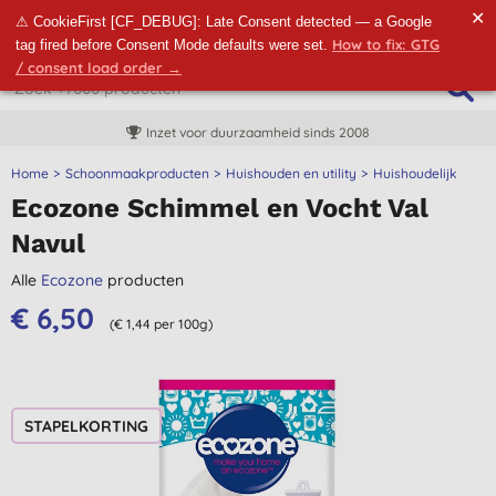
✕
⚠ CookieFirst [CF_DEBUG]: Late Consent detected — a Google
How to fix: GTG
tag fired before Consent Mode defaults were set.
/ consent load order →
Inzet voor duurzaamheid sinds 2008
Home
Schoonmaakproducten
Huishouden en utility
Huishoudelijk
Ecozone Schimmel en Vocht Val
Navul
Alle
Ecozone
producten
€ 6,50
(€ 1,44 per 100g)
STAPELKORTING