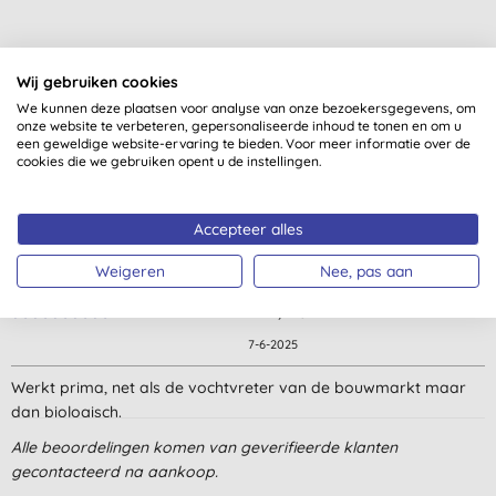
Wij gebruiken cookies
Klantbeoordelingen
We kunnen deze plaatsen voor analyse van onze bezoekersgegevens, om
onze website te verbeteren, gepersonaliseerde inhoud te tonen en om u
een geweldige website-ervaring te bieden. Voor meer informatie over de
4,3
van 5 (
11
beoordelingen
)
cookies die we gebruiken opent u de instellingen.
Goed product, het ontrekt heel wat vocht uit onze woning. Soms
Accepteer alles
klontert het bijeen en dan moet je het weggooien. Toch blijf ik
het kopen want het heeft veel meer voordelen dan nadelen en
Weigeren
Nee, pas aan
ik heb geen evenwaardig alternatief.
L. V., Lier
7-6-2025
Werkt prima, net als de vochtvreter van de bouwmarkt maar
dan biologisch.
N. A., Amsterdam
Alle beoordelingen komen van geverifieerde klanten
gecontacteerd na aankoop.
17-12-2024