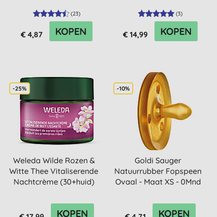
(
23
)
(
3
)
KOPEN
KOPEN
€ 4,87
€ 14,99
-25%
-10%
Weleda Wilde Rozen &
Goldi Sauger
Witte Thee Vitaliserende
Natuurrubber Fopspeen
Nachtcrème (30+huid)
Ovaal - Maat XS - 0Mnd
KOPEN
KOPEN
€ 17,99
€ 4,71