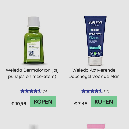
Weleda Dermalotion (bij
Weleda Activerende
puistjes en mee-eters)
Douchegel voor de Man
(
5
)
(
12
)
KOPEN
KOPEN
€ 10,99
€ 7,49