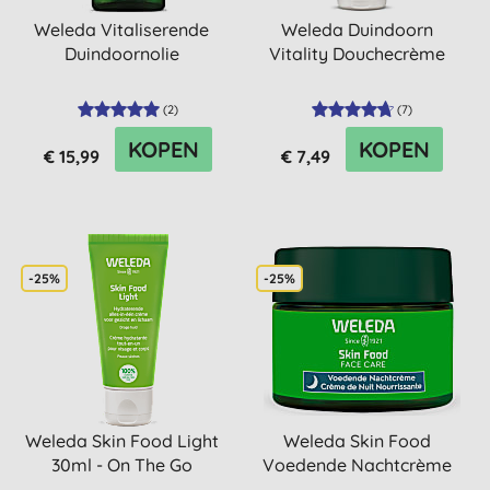
Weleda Vitaliserende
Weleda Duindoorn
Duindoornolie
Vitality Douchecrème
(
2
)
(
7
)
KOPEN
KOPEN
€ 15,99
€ 7,49
-25%
-25%
Weleda Skin Food Light
Weleda Skin Food
30ml - On The Go
Voedende Nachtcrème