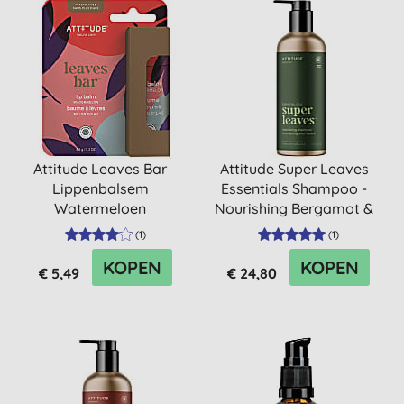
Attitude Leaves Bar
Attitude Super Leaves
Lippenbalsem
Essentials Shampoo -
Watermeloen
Nourishing Bergamot &
Y...
(
1
)
(
1
)
KOPEN
KOPEN
€ 5,49
€ 24,80