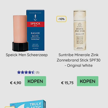
-10%
Speick Men Scheerzeep
Suntribe Minerale Zink
Zonnebrand Stick SPF30
- Original White
(
5
)
KOPEN
KOPEN
€ 4,90
€ 15,75