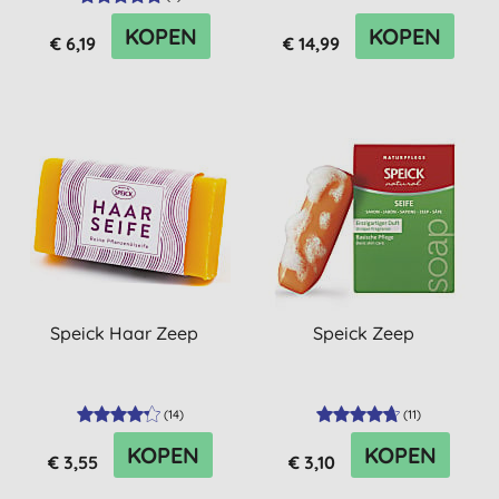
KOPEN
KOPEN
€ 6,19
€ 14,99
Speick Haar Zeep
Speick Zeep
(
14
)
(
11
)
KOPEN
KOPEN
€ 3,55
€ 3,10