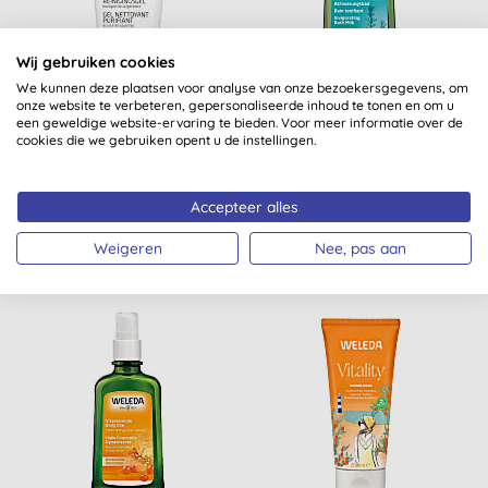
Wij gebruiken cookies
We kunnen deze plaatsen voor analyse van onze bezoekersgegevens, om
onze website te verbeteren, gepersonaliseerde inhoud te tonen en om u
Weleda Zuiverende
Weleda Rozemarijn
een geweldige website-ervaring te bieden. Voor meer informatie over de
Reinigingsgel
Activeringsbad
cookies die we gebruiken opent u de instellingen.
(
8
)
(
4
)
Accepteer alles
KOPEN
KOPEN
€ 12,99
€ 15,99
Weigeren
Nee, pas aan