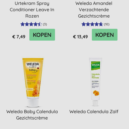
Urtekram Spray
Weleda Amandel
Conditioner Leave In
Verzachtende
Rozen
Gezichtscrème
(
3
)
(
10
)
KOPEN
KOPEN
€ 7,49
€ 13,49
Weleda Baby Calendula
Weleda Calendula Zalf
Gezichtscrème