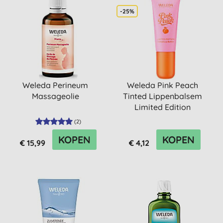
-25%
Weleda Perineum
Weleda Pink Peach
Massageolie
Tinted Lippenbalsem
Limited Edition
(
2
)
KOPEN
KOPEN
€ 15,99
€ 4,12