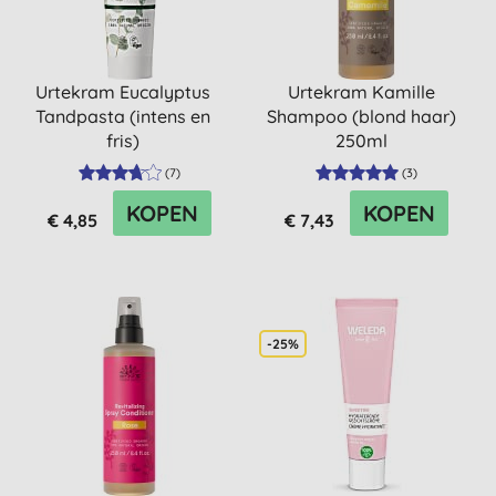
Urtekram Eucalyptus
Urtekram Kamille
Tandpasta (intens en
Shampoo (blond haar)
fris)
250ml
(
7
)
(
3
)
KOPEN
KOPEN
€ 4,85
€ 7,43
-25%