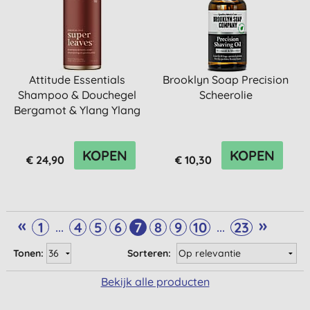
Attitude Essentials
Brooklyn Soap Precision
Shampoo & Douchegel
Scheerolie
Bergamot & Ylang Ylang
KOPEN
KOPEN
€ 24,90
€ 10,30
«
»
...
...
1
4
5
6
7
8
9
10
23
Tonen:
Sorteren:
Bekijk alle producten