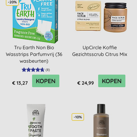
-20%
Tru Earth Non Bio
UpCircle Koffie
Wasstrips Parfumvrij (36
Gezichtsscrub Citrus Mix
wasbeurten)
(
8
)
KOPEN
KOPEN
€ 13,27
€ 24,99
-10%