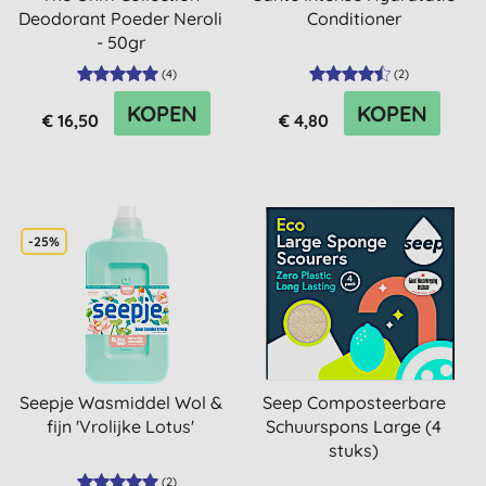
Deodorant Poeder Neroli
Conditioner
- 50gr
(
4
)
(
2
)
KOPEN
KOPEN
€ 16,50
€ 4,80
-25%
Seepje Wasmiddel Wol &
Seep Composteerbare
fijn 'Vrolijke Lotus'
Schuurspons Large (4
stuks)
(
2
)