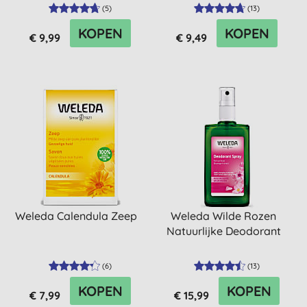
(
5
)
(
13
)
KOPEN
KOPEN
€ 9,99
€ 9,49
Weleda Calendula Zeep
Weleda Wilde Rozen
Natuurlijke Deodorant
(
6
)
(
13
)
KOPEN
KOPEN
€ 7,99
€ 15,99