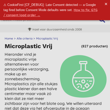
✕
⚠ CookieFirst [CF_DEBUG]: Late Consent detected — a Google
How to fix: GTG
tag fired before Consent Mode defaults were set.
/ consent load order →
Inzet voor duurzaamheid sinds 2008
Home
Alle criteria
Microplastic Vrij
Microplastic Vrij
(827 producten)
Hieronder vind je
microplastic vrije
alternatieven voor
persoonlijke verzorging,
make up en
zonnebescherming.
Microplastics zijn alle stukjes
plastic kleiner dan een halve
centimeter maar vaak zó
klein dat ze niet meer
zichtbaar zijn voor het blote oog. We willen uiteraard
niet dat deze via het afvoerputje in de oceaan