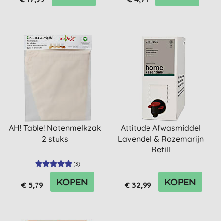
AH! Table! Notenmelkzak
Attitude Afwasmiddel
2 stuks
Lavendel & Rozemarijn
Refill
(
3
)
KOPEN
KOPEN
€ 5,79
€ 32,99