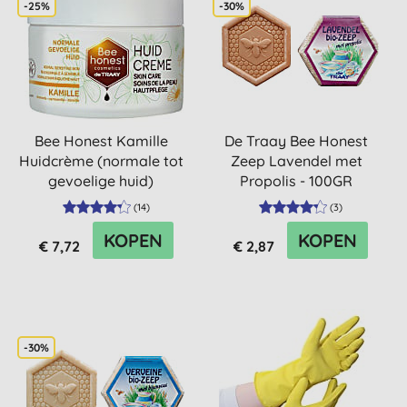
-25%
-30%
Bee Honest Kamille
De Traay Bee Honest
Huidcrème (normale tot
Zeep Lavendel met
gevoelige huid)
Propolis - 100GR
(
14
)
(
3
)
KOPEN
KOPEN
€ 7,72
€ 2,87
-30%