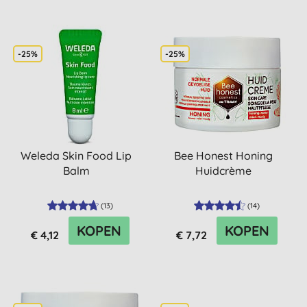
-25%
-25%
Weleda Skin Food Lip
Bee Honest Honing
Balm
Huidcrème
(
13
)
(
14
)
KOPEN
KOPEN
€ 4,12
€ 7,72