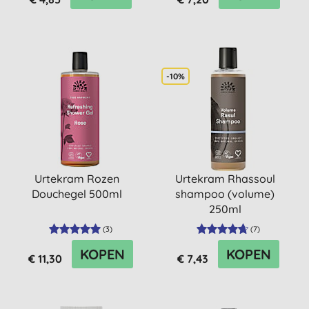
-10%
Urtekram Rozen
Urtekram Rhassoul
Douchegel 500ml
shampoo (volume)
250ml
(
3
)
(
7
)
KOPEN
KOPEN
€ 11,30
€ 7,43