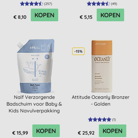
(
257
)
(
49
)
KOPEN
KOPEN
€ 8,10
€ 5,15
-15%
Naïf Verzorgende
Attitude Oceanly Bronzer
Badschuim voor Baby &
- Golden
Kids Navulverpakking
500ml
(
1
)
KOPEN
KOPEN
€ 15,99
€ 25,92