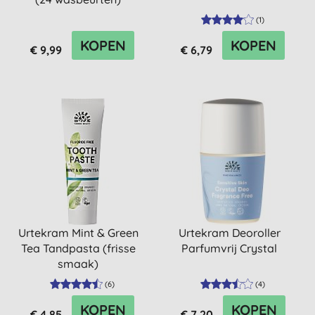
(
1
)
KOPEN
KOPEN
€ 9,99
€ 6,79
Urtekram Mint & Green
Urtekram Deoroller
Tea Tandpasta (frisse
Parfumvrij Crystal
smaak)
(
6
)
(
4
)
KOPEN
KOPEN
€ 4,85
€ 7,20