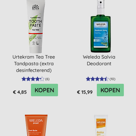
Urtekram Tea Tree
Weleda Salvia
Tandpasta (extra
Deodorant
desinfecterend)
(
6
)
(
10
)
KOPEN
KOPEN
€ 4,85
€ 15,99