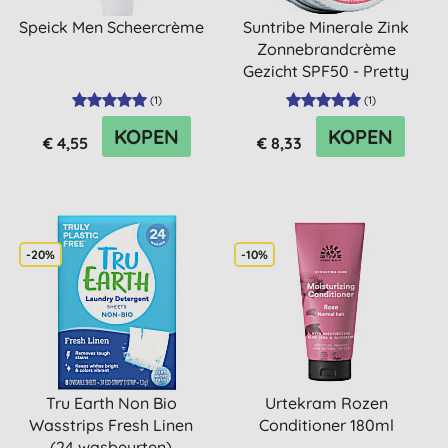
Speick Men Scheercrème
Suntribe Minerale Zink
Zonnebrandcrème
Gezicht SPF50 - Pretty
Pink ...
(
1
)
(
1
)
KOPEN
KOPEN
€ 4,55
€ 8,33
-20%
-10%
Tru Earth Non Bio
Urtekram Rozen
Wasstrips Fresh Linen
Conditioner 180ml
(24 wasbeurten)