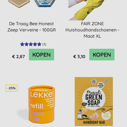
De Traay Bee Honest
FAIR ZONE
Zeep Verveine - 100GR
Huishoudhandschoenen -
Maat XL
(
3
)
KOPEN
KOPEN
€ 2,87
€ 3,10
-25%