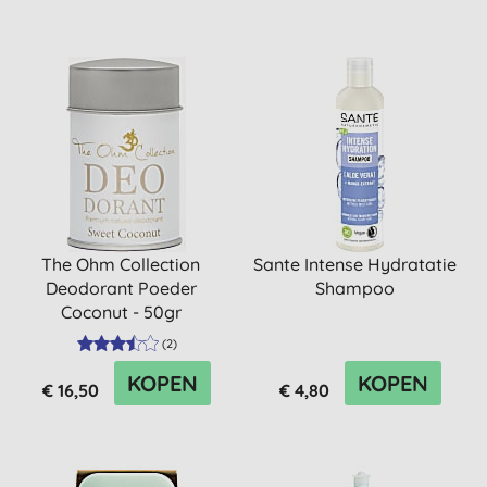
The Ohm Collection
Sante Intense Hydratatie
Deodorant Poeder
Shampoo
Coconut - 50gr
(
2
)
KOPEN
KOPEN
€ 16,50
€ 4,80