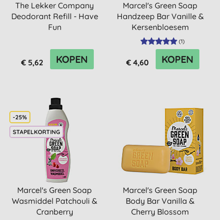
The Lekker Company
Marcel's Green Soap
Deodorant Refill - Have
Handzeep Bar Vanille &
Fun
Kersenbloesem
(
1
)
KOPEN
KOPEN
€ 5,62
€ 4,60
-25%
STAPELKORTING
Marcel's Green Soap
Marcel's Green Soap
Wasmiddel Patchouli &
Body Bar Vanilla &
Cranberry
Cherry Blossom