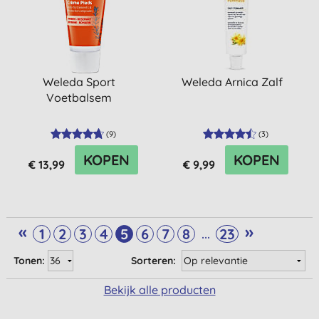
Weleda Sport
Weleda Arnica Zalf
Voetbalsem
(
9
)
(
3
)
KOPEN
KOPEN
€ 13,99
€ 9,99
«
»
...
1
2
3
4
5
6
7
8
23
Tonen:
Sorteren:
Bekijk alle producten