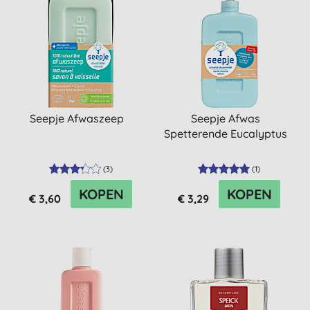
Seepje Afwaszeep
Seepje Afwas
Spetterende Eucalyptus
(
3
)
(
1
)
KOPEN
KOPEN
€ 3,60
€ 3,29