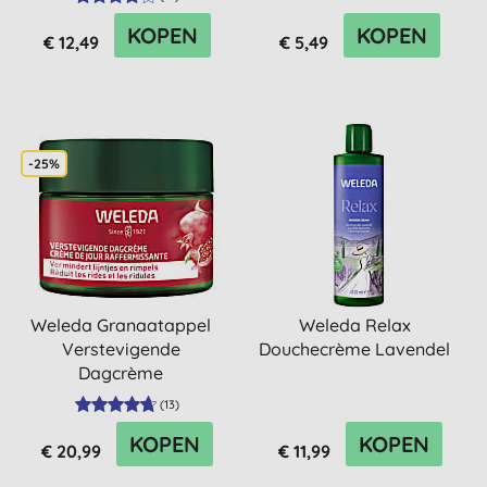
KOPEN
KOPEN
€ 12,49
€ 5,49
-25%
Weleda Granaatappel
Weleda Relax
Verstevigende
Douchecrème Lavendel
Dagcrème
(
13
)
KOPEN
KOPEN
€ 20,99
€ 11,99