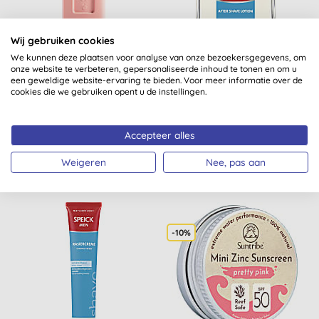
Wij gebruiken cookies
We kunnen deze plaatsen voor analyse van onze bezoekersgegevens, om
onze website te verbeteren, gepersonaliseerde inhoud te tonen en om u
Seepje Shower Gel White
Speick Men After Shave
een geweldige website-ervaring te bieden. Voor meer informatie over de
Peach & Cedarwood
Lotion
cookies die we gebruiken opent u de instellingen.
(
2
)
(
5
)
Accepteer alles
KOPEN
KOPEN
€ 6,15
€ 12,90
Weigeren
Nee, pas aan
-10%