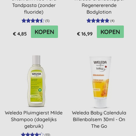
Tandpasta (zonder
Regenererende
fluoride)
Bodylotion
(
5
)
(
4
)
KOPEN
KOPEN
€ 4,85
€ 16,99
Weleda Pluimgierst Milde
Weleda Baby Calendula
Shampoo (dagelijks
Billenbalsem 30ml - On
gebruik)
The Go
(
13
)