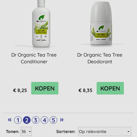
Dr Organic Tea Tree
Dr Organic Tea Tree
Conditioner
Deodorant
KOPEN
KOPEN
€ 8,25
€ 8,35
«
»
1
2
3
4
5
Tonen:
Sorteren: