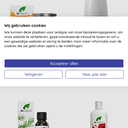
Wij gebruiken cookies
We kunnen deze plaatsen voor analyse van onze bezoekersgegevens, om
onze website te verbeteren, gepersonaliseerde inhoud te tonen en om u
een geweldige website-ervaring te bieden. Voor meer informatie over de
cookies die we gebruiken opent u de instellingen.
Dr Organic Manuka
Dr Organic Granaatappel
Honing Rescue Crème
Deodorant
Accepteer alles
(
1
)
Weigeren
Nee, pas aan
KOPEN
KOPEN
€ 13,65
€ 8,35