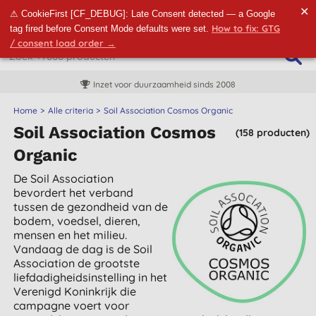
✕
⚠ CookieFirst [CF_DEBUG]: Late Consent detected — a Google
How to fix: GTG
tag fired before Consent Mode defaults were set.
/ consent load order →
Inzet voor duurzaamheid sinds 2008
Home
Alle criteria
Soil Association Cosmos Organic
Soil Association Cosmos
(158 producten)
Organic
De Soil Association
bevordert het verband
tussen de gezondheid van de
bodem, voedsel, dieren,
mensen en het milieu.
Vandaag de dag is de Soil
Association de grootste
liefdadigheidsinstelling in het
Verenigd Koninkrijk die
campagne voert voor