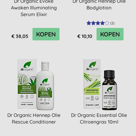
Dr Organic Evoke
Dr Organic Hennep Olie
Awaken Illuminating
Bodylotion
Serum Elixir
(
2
)
KOPEN
KOPEN
€ 38,05
€ 10,10
Dr Organic Hennep Olie
Dr Organic Essential Olie
Rescue Conditioner
Citroengras 10ml