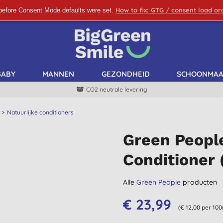
How to fix: GTG / consent load o
before Consent Mode defaults were set.
SCHRIJF ME IN!
BABY
MANNEN
GEZONDHEID
SCHOONMA
CO2 neutrale levering
Natuurlijke conditioners
Green Peopl
Conditioner (
Alle
Green People
producten
€ 23,99
(€ 12,00 per 100