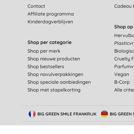
Contact
Cadeau 
Affiliate programma
Kinderdagverblijven
Shop op 
Hervulb
Shop per categorie
Plasticvr
Shop per merk
Biologis
Shop nieuwe producten
Cruelty 
Shop bestsellers
Parfumvr
Shop navulverpakkingen
Vegan
Shop speciale aanbiedingen
B-Corp
Shop met stapelkorting
Alle crit
BIG GREEN SMILE FRANKRIJK
BIG GREEN 
© Big Green Smile Europe
BV
Algemene voorwaarden
Besch