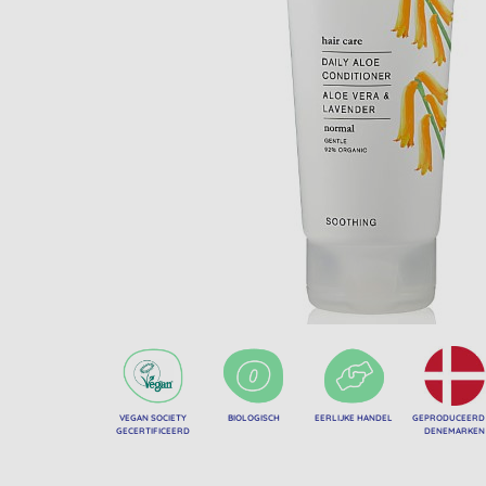
VEGAN SOCIETY
BIOLOGISCH
EERLIJKE HANDEL
GEPRODUCEERD 
GECERTIFICEERD
DENEMARKEN