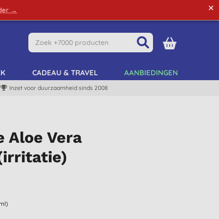
✕
rder →
Green Tips
Mijn Account
Mijn Lijst
AK
CADEAU & TRAVEL
AANBIEDINGEN
Inzet voor duurzaamheid sinds 2008
e Aloe Vera
irritatie)
ml)