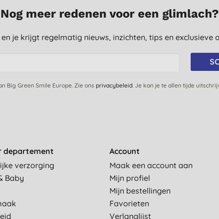
Nog meer redenen voor een glimlach?
st en je krijgt regelmatig nieuws, inzichten, tips en exclusiev
SC
van Big Green Smile Europe. Zie ons
privacybeleid
. Je kan je te allen tijde uitschri
r departement
Account
ijke verzorging
Maak een account aan
& Baby
Mijn profiel
Mijn bestellingen
maak
Favorieten
eid
Verlanglijst