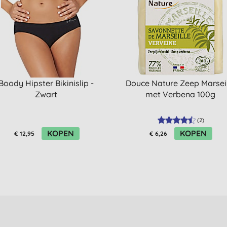
Boody Hipster Bikinislip -
Douce Nature Zeep Marsei
Zwart
met Verbena 100g
(
2
)
KOPEN
KOPEN
€ 12,95
€ 6,26