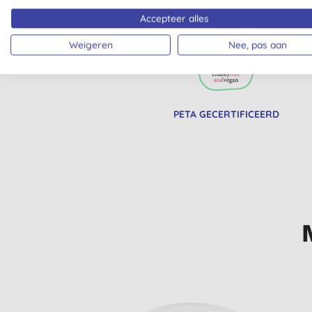
VEGAN SOCIETY
BIOLOGISCH
GECERTIFICEERD
Accepteer alles
Weigeren
Nee, pas aan
PETA GECERTIFICEERD