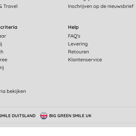
& Travel
Inschrijven op de nieuwsbrief
criteria
Help
aar
FAQ's
ij
Levering
ch
Retouren
Free
Klantenservice
ij
eria bekijken
SMILE DUITSLAND
BIG GREEN SMILE UK
erming van privacy
Cookie-instellingen