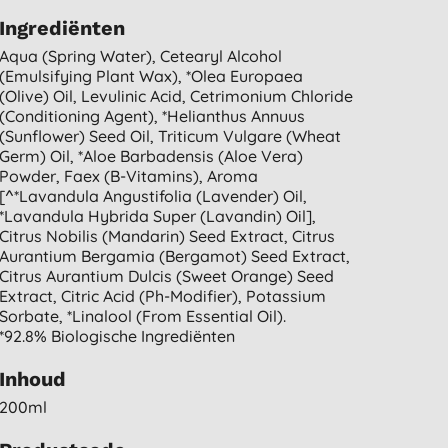
Ingrediënten
Aqua (spring Water), Cetearyl Alcohol
(emulsifying Plant Wax), *olea Europaea
(olive) Oil, Levulinic Acid, Cetrimonium Chloride
(conditioning Agent), *helianthus Annuus
(sunflower) Seed Oil, Triticum Vulgare (wheat
Germ) Oil, *aloe Barbadensis (aloe Vera)
Powder, Faex (b-Vitamins), Aroma
[^*lavandula Angustifolia (lavender) Oil,
*lavandula Hybrida Super (lavandin) Oil],
Citrus Nobilis (mandarin) Seed Extract, Citrus
Aurantium Bergamia (bergamot) Seed Extract,
Citrus Aurantium Dulcis (sweet Orange) Seed
Extract, Citric Acid (ph-Modifier), Potassium
Sorbate, *linalool (from Essential Oil).
*92.8% Biologische Ingrediënten
Inhoud
200ml