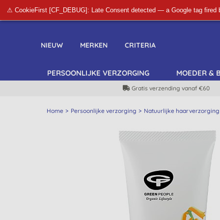
⚠ CookieFirst [CF_DEBUG]: Late Consent detected — a Google tag fired 
NIEUW
MERKEN
CRITERIA
PERSOONLIJKE VERZORGING
MOEDER & 
Gratis verzending vanaf €60
Home
Persoonlijke verzorging
Natuurlijke haarverzorging