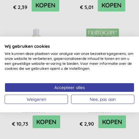
KOPEN
KOPEN
€ 2,39
€ 5,01
Wij gebruiken cookies
We kunnen deze plaatsen voor analyse van onze bezoekersgegevens, om
onze website te verbeteren, gepersonaliseerde inhoud te tonen en om u
een geweldige website-ervaring te bieden. Voor meer informatie over de
cookies die we gebruiken opent u de instellingen.
Ecodoo Vaatwasgel
Accepteer alles
Natracare Mini
Inlegkruisjes
Weigeren
Nee, pas aan
(
5
)
(
11
)
KOPEN
KOPEN
€ 10,73
€ 2,90