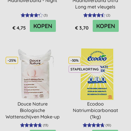
Maandverband - Night
Maandverband Ultra
Long met vleugels
(
3
)
(
2
)
KOPEN
KOPEN
€ 4,75
€ 3,70
-25%
-30%
STAPELKORTING
Douce Nature
Ecodoo
Biologische
Natriumbicarbonaat
Wattenschijven Make-up
(1kg)
(40st)
(
13
)
(
10
)