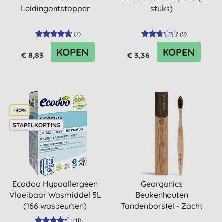
Leidingontstopper
stuks)
(
7
)
(
9
)
KOPEN
KOPEN
€ 8,83
€ 3,36
-30%
STAPELKORTING
Ecodoo Hypoallergeen
Georganics
Vloeibaar Wasmiddel 5L
Beukenhouten
(166 wasbeurten)
Tandenborstel - Zacht
(
11
)