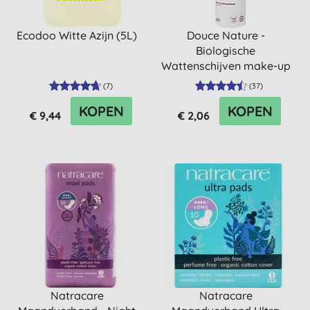
Ecodoo Witte Azijn (5L)
Douce Nature -
Biologische
Wattenschijven make-up
(
7
)
(
37
)
KOPEN
KOPEN
€ 9,44
€ 2,06
Natracare
Natracare