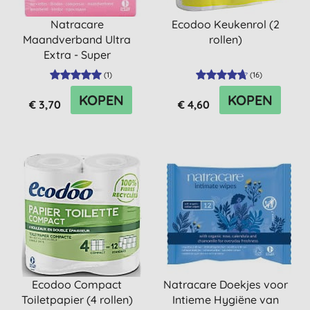
Natracare
Ecodoo Keukenrol (2
Maandverband Ultra
rollen)
Extra - Super
(
1
)
(
16
)
KOPEN
KOPEN
€ 3,70
€ 4,60
Ecodoo Compact
Natracare Doekjes voor
Toiletpapier (4 rollen)
Intieme Hygiëne van