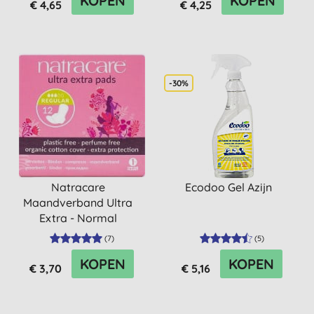
KOPEN
KOPEN
€ 4,65
€ 4,25
-30%
Natracare
Ecodoo Gel Azijn
Maandverband Ultra
Extra - Normal
(
7
)
(
5
)
KOPEN
KOPEN
€ 3,70
€ 5,16