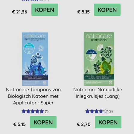
KOPEN
KOPEN
€ 21,36
€ 5,15
Natracare Tampons van
Natracare Natuurlijke
Biologisch Katoen met
Inlegkruisjes (Lang)
Applicator - Super
(
1
)
(
8
)
KOPEN
KOPEN
€ 5,15
€ 2,70