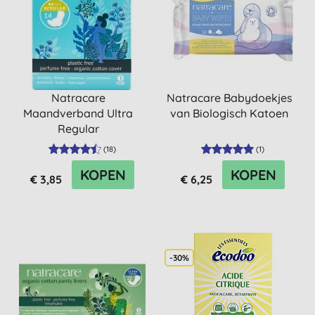
Natracare
Natracare Babydoekjes
Maandverband Ultra
van Biologisch Katoen
Regular
(
18
)
(
1
)
KOPEN
KOPEN
€ 3,85
€ 6,25
-30%