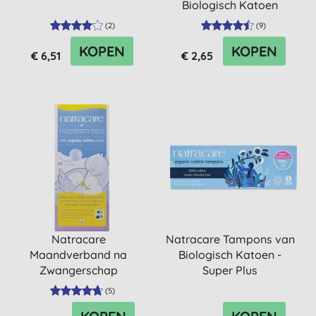
Biologisch Katoen
(
2
)
(
9
)
KOPEN
KOPEN
€ 6,51
€ 2,65
Natracare
Natracare Tampons van
Maandverband na
Biologisch Katoen -
Zwangerschap
Super Plus
(
5
)