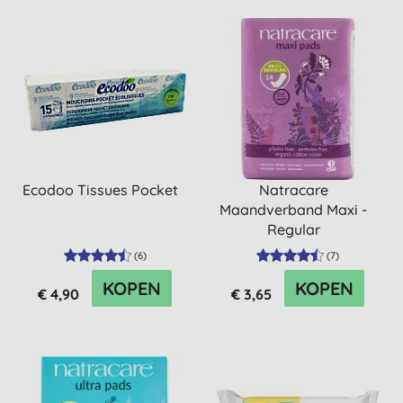
Ecodoo Tissues Pocket
Natracare
Maandverband Maxi -
Regular
(
6
)
(
7
)
KOPEN
KOPEN
€ 4,90
€ 3,65