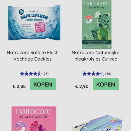
Natracare Safe to Flush
Natracare Natuurlijke
Vochtige Doekjes
Inlegkruisjes Curved
(
23
)
(
36
)
KOPEN
KOPEN
€ 2,85
€ 2,90