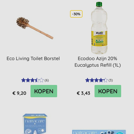
-30%
Eco Living Toilet Borstel
Ecodoo Azijn 20%
Eucalyptus Refill (1L)
(
6
)
(
3
)
KOPEN
KOPEN
€ 9,20
€ 3,43