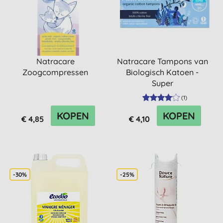
Natracare
Natracare Tampons van
Zoogcompressen
Biologisch Katoen -
Super
(
1
)
KOPEN
KOPEN
€ 4,85
€ 4,10
-30%
-25%