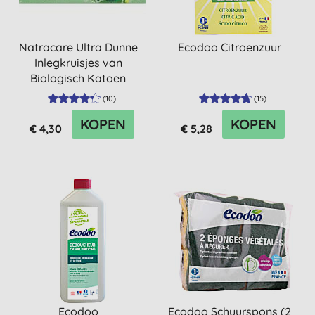
Natracare Ultra Dunne
Ecodoo Citroenzuur
Inlegkruisjes van
Biologisch Katoen
(
10
)
(
15
)
KOPEN
KOPEN
€ 4,30
€ 5,28
Ecodoo
Ecodoo Schuurspons (2